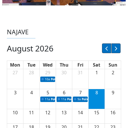
NAJAVE
August 2026
Mon
Tue
Wed
Thu
Fri
Sat
Sun
27
28
29
30
31
1
2
10a
Potpisivanje ugovora sa neprofitnim organizacijama
3
4
5
6
7
8
9
11a
Potpisivanje ugovora o stipendijama za srednjoškolce
11a
Podrška razvoju vodne infrastrukture u Tu
9a
Početak izgradnje nove fiskultur
10
11
12
13
14
15
16
17
18
19
20
21
22
23