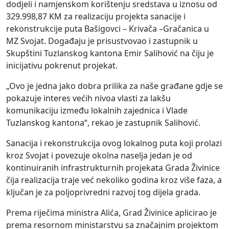
dodjeli i namjenskom korištenju sredstava u iznosu od
329.998,87 KM za realizaciju projekta sanacije i
rekonstrukcije puta Bašigovci – Krivača –Gračanica u
MZ Svojat. Događaju je prisustvovao i zastupnik u
Skupštini Tuzlanskog kantona Emir Salihović na čiju je
inicijativu pokrenut projekat.
„Ovo je jedna jako dobra prilika za naše građane gdje se
pokazuje interes većih nivoa vlasti za lakšu
komunikaciju između lokalnih zajednica i Vlade
Tuzlanskog kantona“, rekao je zastupnik Salihović.
Sanacija i rekonstrukcija ovog lokalnog puta koji prolazi
kroz Svojat i povezuje okolna naselja jedan je od
kontinuiranih infrastrukturnih projekata Grada Živinice
čija realizacija traje već nekoliko godina kroz više faza, a
ključan je za poljoprivredni razvoj tog dijela grada.
Prema riječima ministra Alića, Grad Živinice aplicirao je
prema resornom ministarstvu sa značajnim projektom