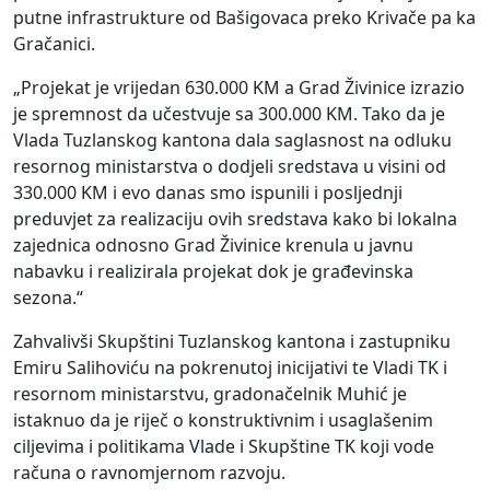
putne infrastrukture od Bašigovaca preko Krivače pa ka
Gračanici.
„Projekat je vrijedan 630.000 KM a Grad Živinice izrazio
je spremnost da učestvuje sa 300.000 KM. Tako da je
Vlada Tuzlanskog kantona dala saglasnost na odluku
resornog ministarstva o dodjeli sredstava u visini od
330.000 KM i evo danas smo ispunili i posljednji
preduvjet za realizaciju ovih sredstava kako bi lokalna
zajednica odnosno Grad Živinice krenula u javnu
nabavku i realizirala projekat dok je građevinska
sezona.“
Zahvalivši Skupštini Tuzlanskog kantona i zastupniku
Emiru Salihoviću na pokrenutoj inicijativi te Vladi TK i
resornom ministarstvu, gradonačelnik Muhić je
istaknuo da je riječ o konstruktivnim i usaglašenim
ciljevima i politikama Vlade i Skupštine TK koji vode
računa o ravnomjernom razvoju.