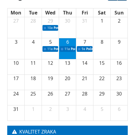
Mon
Tue
Wed
Thu
Fri
Sat
Sun
27
28
29
30
31
1
2
10a
Potpisivanje ugovora sa neprofitnim organizacijama
3
4
5
6
7
8
9
11a
Potpisivanje ugovora o stipendijama za srednjoškolce
11a
Podrška razvoju vodne infrastrukture u Tu
9a
Početak izgradnje nove fiskultur
10
11
12
13
14
15
16
17
18
19
20
21
22
23
24
25
26
27
28
29
30
31
1
2
3
4
5
6
KVALITET ZRAKA