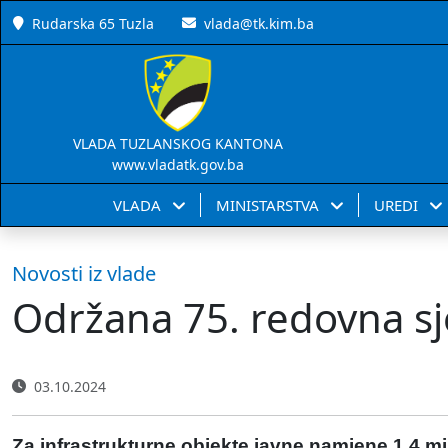
Rudarska 65 Tuzla
vlada@tk.kim.ba
VLADA TUZLANSKOG KANTONA
www.vladatk.gov.ba
VLADA
MINISTARSTVA
UREDI
Novosti iz vlade
Održana 75. redovna sj
03.10.2024
Za infrastrukturne objekte javne namjene 1,4 m