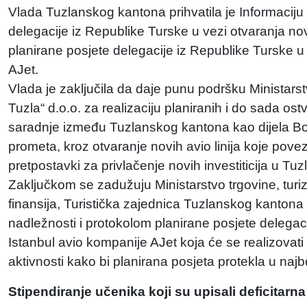
Vlada Tuzlanskog kantona prihvatila je Informaciju 
delegacije iz Republike Turske u vezi otvaranja nov
planirane posjete delegacije iz Republike Turske u 
AJet.
Vlada je zaključila da daje punu podršku Ministars
Tuzla“ d.o.o. za realizaciju planiranih i do sada os
saradnje između Tuzlanskog kantona kao dijela Bo
prometa, kroz otvaranje novih avio linija koje pov
pretpostavki za privlačenje novih investiticija u Tuz
Zaključkom se zadužuju Ministarstvo trgovine, turiz
finansija, Turistička zajednica Tuzlanskog kantona
nadležnosti i protokolom planirane posjete delegaci
Istanbul avio kompanije AJet koja će se realizovat
aktivnosti kako bi planirana posjeta protekla u naj
Stipendiranje učenika koji su upisali deficitarn