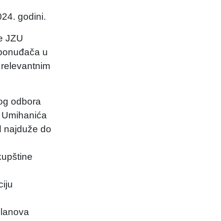
024. godini.
be JZU
g ponuđača u
relevantnim
nog odbora
a Umihanića
od najduže do
kupštine
iju
članova