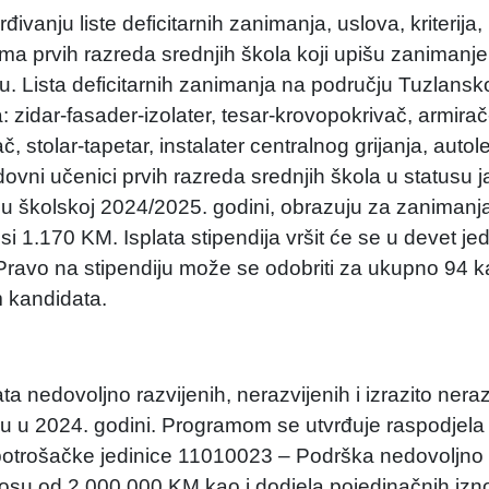
vanju liste deficitarnih zanimanja, uslova, kriterija,
ima prvih razreda srednjih škola koji upišu zanimanje 
u. Lista deficitarnih zanimanja na području Tuzlans
idar-fasader-izolater, tesar-krovopokrivač, armirač
 stolar-tapetar, instalater centralnog grijanja, autole
dovni učenici prvih razreda srednjih škola u statusu 
 školskoj 2024/2025. godini, obrazuju za zanimanja 
i 1.170 KM. Isplata stipendija vršit će se u devet je
Pravo na stipendiju može se odobriti za ukupno 94 ka
m kandidata.
a nedovoljno razvijenih, nerazvijenih i izrazito neraz
 u 2024. godini. Programom se utvrđuje raspodjela
otrošačke jedinice 11010023 – Podrška nedovoljno 
znosu od 2.000.000 KM kao i dodjela pojedinačnih izn