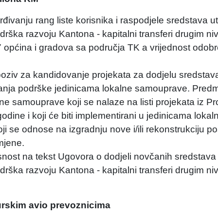
ivanju rang liste korisnika i raspodjele sredstava u
ka razvoju Kantona - kapitalni transferi drugim nivo
 7 općina i gradova sa područja TK a vrijednost odob
 poziv za kandidovanje projekata za dodjelu sredstav
anja podrške jedinicama lokalne samouprave. Pred
lne samouprave koji se nalaze na listi projekata iz 
dine i koji će biti implementirani u jedinicama lokal
 se odnose na izgradnju nove i/ili rekonstrukciju po
amjene.
snost na tekst Ugovora o dodjeli novčanih sredstava
ka razvoju Kantona - kapitalni transferi drugim niv
urskim avio prevoznicima