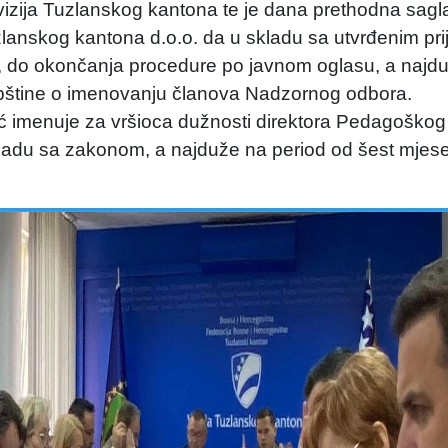
izija Tuzlanskog kantona te je dana prethodna sagl
lanskog kantona d.o.o. da u skladu sa utvrđenim pr
 do okončanja procedure po javnom oglasu, a najduž
pštine o imenovanju članova Nadzornog odbora.
ić imenuje za vršioca dužnosti direktora Pedagoško
ladu sa zakonom, a najduže na period od šest mjese