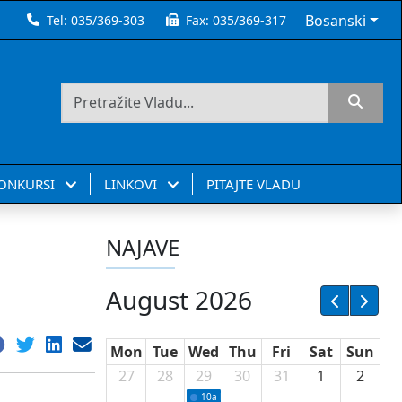
Bosanski
Tel:
035/369-303
Fax:
035/369-317
KONKURSI
LINKOVI
PITAJTE VLADU
NAJAVE
August 2026
Mon
Tue
Wed
Thu
Fri
Sat
Sun
27
28
29
30
31
1
2
10a
Potpisivanje ugovora sa neprofitnim or