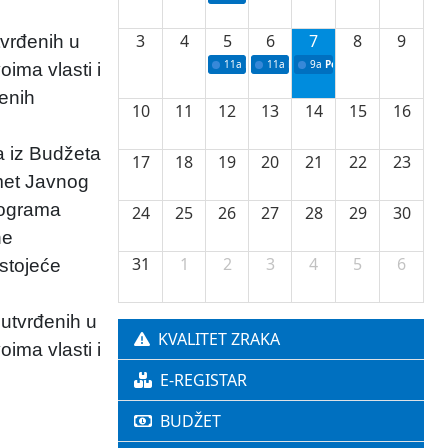
3
4
5
6
7
8
9
tvrđenih u
11a
Potpisivanje ugovora o stipendijama za 
11a
Podrška razvoju vodne infrastr
9a
Početak izgradnje nove f
ima vlasti i
renih
10
11
12
13
14
15
16
a iz Budžeta
17
18
19
20
21
22
23
met Javnog
Programa
24
25
26
27
28
29
30
ne
31
1
2
3
4
5
6
stojeće
 utvrđenih u
KVALITET ZRAKA
oima vlasti i
E-REGISTAR
BUDŽET