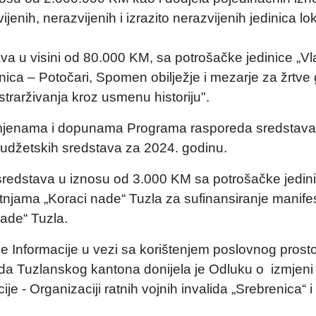
jenih, nerazvijenih i izrazito nerazvijenih jedinica lo
va u visini od 80.000 KM, sa potrošačke jedinice „V
ca – Potočari, Spomen obilježje i mezarje za žrtve 
strarživanja kroz usmenu historiju".
izmjenama i dopunama Programa rasporeda sredstava
 budžetskih sredstava za 2024. godinu.
sredstava u iznosu od 3.000 KM sa potrošačke jedini
tnjama „Koraci nade“ Tuzla za sufinansiranje manifes
nade“ Tuzla.
se Informacije u vezi sa korištenjem poslovnog prost
ada Tuzlanskog kantona donijela je Odluku o izmjen
je - Organizaciji ratnih vojnih invalida „Srebrenica“ i