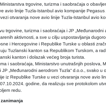
Ministarstva trgovine, turizma i saobraćaja o obavljen
e avio linije Tuzla-Istanbul avio kompanije Pegasus A
vezi otvaranja nove avio linije Tuzla-Istanbul avio k
tvu trgovine, turizma i saobraćaja i JP „Međunarodni
tvarenih aktivnosti, a sve u cilju uspostavljanja dugor
sne i Hercegovine i Republike Turske u oblasti zra
ezuju Tuzlanski kanton sa Republikom Turskom, a rad
lanski kanton i dolazak većeg broja turista.
ma i saobraćaja, Ministarstvo unutrašnjih poslova, M
 i JP „Međunarodni aerodrom Tuzla“ d.o.o., svako u o
je iz Republike Turske u vezi otvaranja nove avio lin
i 07.10.2024. godine, da realizuju sve protokolom ut
boljem redu.
a zanimanja