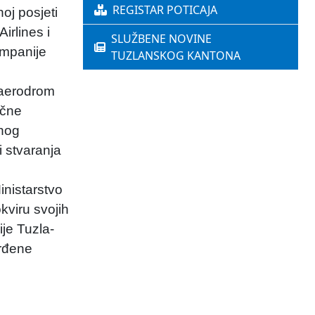
REGISTAR POTICAJA
oj posjeti
irlines i
SLUŽBENE NOVINE
ompanije
TUZLANSKOG KANTONA
 aerodrom
očne
čnog
i stvaranja
inistarstvo
kviru svojih
ije Tuzla-
vrđene