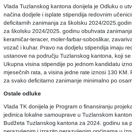
Vlada Tuzlanskog kantona donijela je Odluku o utvrđi
načina dodjele i isplate stipendija redovnim učenic
deficitarnih zanimanja za školsku 2024/2025.godin
za školsku 2024/2025. godinu obuhvata zanimanja: z
keramičar-teracer, moler-farbar-soboslikar, zavarivač,
vozač i kuhar. Pravo na dodjelu stipendija imaju re
ustanove na području Tuzlanskog kantona, koji se u
Ukupna visina stipendije po jednom kandidatu iznos
mjesečnih rata, a visina jedne rate iznosi 130 KM. 
za svako deficitarno zanimanje minimalno po osa
Ostale odluke
Vlada TK donijela je Program o finansiranju projekat
jedinica lokalne samouprave u Tuzlanskom kantonu
Budžeta Tuzlanskog kantona za 2024. godinu sa p
nerazvijenim i izrazito nerazvijenim općinama u i