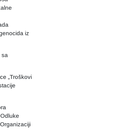
kalne
lada
genocida iz
 sa
ce „Troškovi
tacije
ora
i Odluke
 Organizaciji