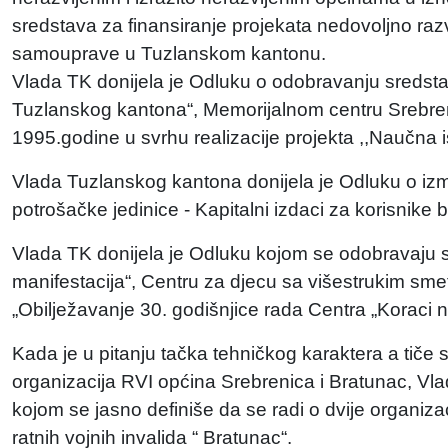
sredstava za finansiranje projekata nedovoljno razvi
samouprave u Tuzlanskom kantonu.
Vlada TK donijela je Odluku o odobravanju sredsta
Tuzlanskog kantona“, Memorijalnom centru Srebreni
1995.godine u svrhu realizacije projekta ,,Naučna i
Vlada Tuzlanskog kantona donijela je Odluku o 
potrošačke jedinice - Kapitalni izdaci za korisnike
Vlada TK donijela je Odluku kojom se odobravaju 
manifestacija“, Centru za djecu sa višestrukim sme
„Obilježavanje 30. godišnjice rada Centra „Koraci 
Kada je u pitanju tačka tehničkog karaktera a tiče 
organizacija RVI općina Srebrenica i Bratunac, Vl
kojom se jasno definiše da se radi o dvije organizaci
ratnih vojnih invalida “ Bratunac“.