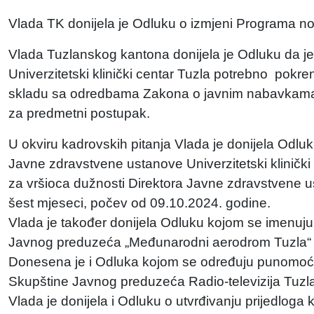
Vlada TK donijela je Odluku o izmjeni Programa nov
Vlada Tuzlanskog kantona donijela je Odluku da je
Univerzitetski klinički centar Tuzla potrebno pokr
skladu sa odredbama Zakona o javnim nabavkama,
za predmetni postupak.
U okviru kadrovskih pitanja Vlada je donijela Odl
Javne zdravstvene ustanove Univerzitetski klinički
za vršioca dužnosti Direktora Javne zdravstvene us
šest mjeseci, počev od 09.10.2024. godine.
Vlada je također donijela Odluku kojom se imenuju
Javnog preduzeća „Međunarodni aerodrom Tuzla“ d
Donesena je i Odluka kojom se određuju punomoćnic
Skupštine Javnog preduzeća Radio-televizija Tuzl
Vlada je donijela i Odluku o utvrđivanju prijedlog