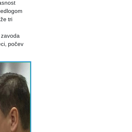
asnost
ijedlogom
e tri
g zavoda
ci, počev