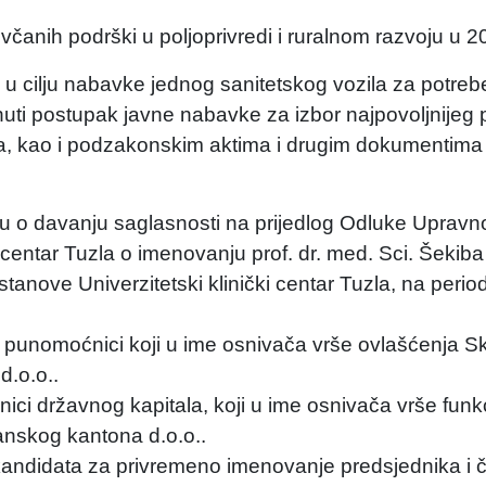
čanih podrški u poljoprivredi i ruralnom razvoju u 2
 u cilju nabavke jednog sanitetskog vozila za potre
enuti postupak javne nabavke za izbor najpovoljnije
 kao i podzakonskim aktima i drugim dokumentima 
uku o davanju saglasnosti na prijedlog Odluke Uprav
 centar Tuzla o imenovanju prof. dr. med. Sci. Šekib
tanove Univerzitetski klinički centar Tuzla, na peri
 punomoćnici koji u ime osnivača vrše ovlašćenja S
.o.o..
i državnog kapitala, koji u ime osnivača vrše funkc
anskog kantona d.o.o..
a kandidata za privremeno imenovanje predsjednika i 