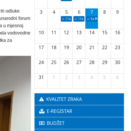
tri odluke
3
4
5
6
7
8
9
đunarodni forum
11a
Potpisivanje ugovora o stipendijama za 
11a
Podrška razvoju vodne infrastr
9a
Početak izgradnje nove f
a u mjesnoj
10
11
12
13
14
15
16
ovoda vodovodne
tka za
17
18
19
20
21
22
23
24
25
26
27
28
29
30
31
1
2
3
4
5
6
KVALITET ZRAKA
E-REGISTAR
BUDŽET