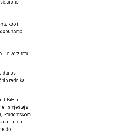
osigurano
na, kao i
 i dopunama
a Univerzitetu
je danas
čnih radnika
 u FBiH. u
e i smještaja
u, Studentskom
tskom centru
ine do