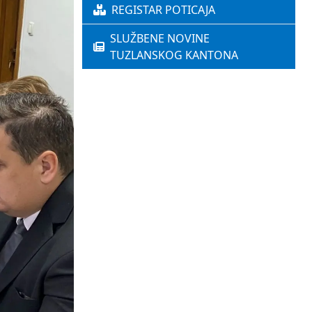
REGISTAR POTICAJA
SLUŽBENE NOVINE
TUZLANSKOG KANTONA