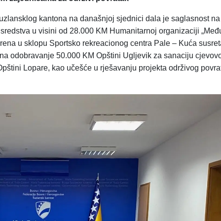
zlansklog kantona na današnjoj sjednici dala je saglasnost na 
su sredstva u visini od 28.000 KM Humanitarnoj organizaciji „Me
erena u sklopu Sportsko rekreacionog centra Pale – Kuća susret
 i na odobravanje 50.000 KM Opštini Ugljevik za sanaciju cjev
Opštini Lopare, kao učešće u rješavanju projekta održivog povra