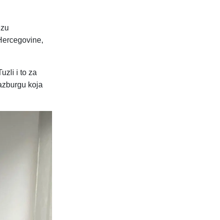
ezu
Hercegovine,
zli i to za
razburgu koja