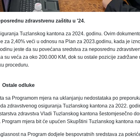
eposrednu zdravstvenu zaštitu u '24.
osiguranja Tuzlanskog kantona za 2024. godinu. Ovim dokumento
je za 2,40% veći u odnosu na Plan za 2023.godinu, kada je izn
godinu jeste da su povećana sredstva za neposrednu zdravstven
ja su veća za oko 200.000 KM, dok su ostale pozicije zadržane 
sku proceduru.
Ostale odluke
nata sa Programom mjera na uklanjanju nedostataka po preporu
i Zavoda zdravstvenog osiguranja Tuzlanskog kantona za 2022. god
tarstva zdravstva Vladi Tuzlanskog kantona šestomjesečno dos
u. Program mjera bit će upućen Skupštini Tuzlanskog kantona n
aglasnost na Program dodjele bespovratnih sredstava za pokriće