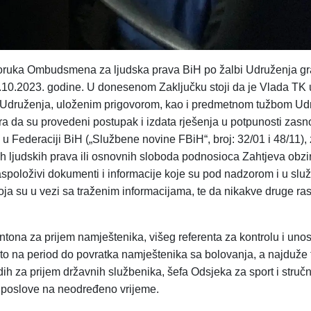
ruka Ombudsmena za ljudska prava BiH po žalbi Udruženja g
.10.2023. godine. U donesenom Zaključku stoji da je Vlada TK
 Udruženja, uloženim prigovorom, kao i predmetnom tužbom Udr
tra da su provedeni postupak i izdata rješenja u potpunosti zas
 Federaciji BiH („Službene novine FBiH“, broj: 32/01 i 48/11),
ljudskih prava ili osnovnih sloboda podnosioca Zahtjeva obzi
aspoloživi dokumenti i informacije koje su pod nadzorom i u slu
oja su u vezi sa traženim informacijama, te da nikakve druge ra
ntona za prijem namještenika, višeg referenta za kontrolu i uno
to na period do povratka namještenika sa bolovanja, a najduže t
adih za prijem državnih službenika, šefa Odsjeka za sport i struč
e poslove na neodređeno vrijeme.