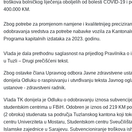
troškova bolničkog liječenja oboljelih od bolesti COVID-19 i 
400.000 KM.
Zbog potrebe za promjenom namjene i kvalitetnijeg precizira
odobravanja sredstva za potrebe nabavke vozila za Kantonal
Programa kapitalnih izdataka za 2023. godinu.
Vlada je dala prethodnu saglasnost na prijedlog Pravilnika o
u Tuzli – Drugi prečišćeni tekst.
Zbog ostavke člana Upravnog odbora Javne zdravstvene usta
donijela Odluku o raspisivanju i utvrđivanju teksta Javnog og
ustanove - zdravstveni radnik.
Vlada TK donijela je Odluku o odobravanju iznosa subvencije 
studentskim centrima u FBiH. Odobren je iznos od 219 KM po
(2 obroka) studenata sa područja Tuzlanskog kantona koji 
centru Univerziteta u Mostaru, Studentskom centru Sveučilišt
Islamske zajednice u Sarajevu. Subvencioniranje troškova ish