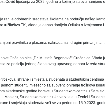
post Covid liječenja za 2023. godinu a kojim je za ovu namjenu 
nja ranije odobrenih sredstava školama na području našeg kanto
no tužilaštvo TK, Vlada je danas donijela Odluku o izmjenama
 izmjeni pravilnika o plaćama, naknadama i drugim primanjima n
nove Opća bolnica „Dr. Mustafa Beganović“ Gračanica, Vlada 
lasa za poziciju jednog člana ovog upravnog odbora iz reda stru
troškova ishrane i smještaja studenata u studentskim centrima
 jednom studentu mjesečno za subvencioniranje troškova ishran
tokom akademske godine borave u Studentskom centru u Sarajev
a u Mostaru, Studentskom centru Univerziteta u Zenici i Studen
rane i smještaja studenata vrši se za period od 15.9.2023. god