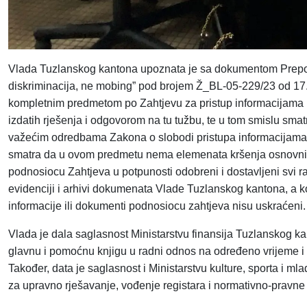
Vlada Tuzlanskog kantona upoznata je sa dokumentom Prepo
diskriminacija, ne mobing” pod brojem Ž_BL-05-229/23 od 17
kompletnim predmetom po Zahtjevu za pristup informacijama
izdatih rješenja i odgovorom na tu tužbu, te u tom smislu sma
važećim odredbama Zakona o slobodi pristupa informacijama u
smatra da u ovom predmetu nema elemenata kršenja osnovnih 
podnosiocu Zahtjeva u potpunosti odobreni i dostavljeni svi r
evidenciji i arhivi dokumenata Vlade Tuzlanskog kantona, a k
informacije ili dokumenti podnosiocu zahtjeva nisu uskraćeni.
Vlada je dala saglasnost Ministarstvu finansija Tuzlanskog ka
glavnu i pomoćnu knjigu u radni odnos na određeno vrijeme i 
Također, data je saglasnost i Ministarstvu kulture, sporta i ml
za upravno rješavanje, vođenje registara i normativno-pravn