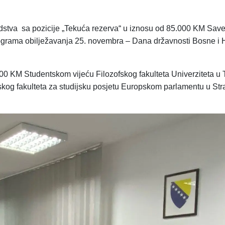
edstva sa pozicije „Tekuća rezerva“ u iznosu od 85.000 KM Sav
rograma obilježavanja 25. novembra – Dana državnosti Bosne i 
00 KM Studentskom vijeću Filozofskog fakulteta Univerziteta u Tu
ofskog fakulteta za studijsku posjetu Europskom parlamentu u St