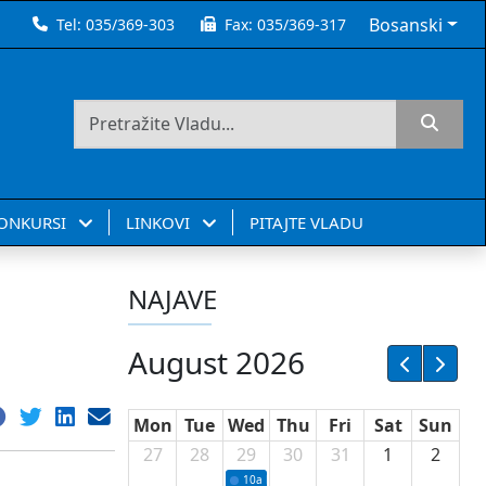
Bosanski
Tel:
035/369-303
Fax:
035/369-317
KONKURSI
LINKOVI
PITAJTE VLADU
NAJAVE
August 2026
Mon
Tue
Wed
Thu
Fri
Sat
Sun
27
28
29
30
31
1
2
10a
Potpisivanje ugovora sa neprofitnim or