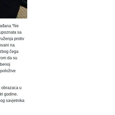
rađana “Ne
 upoznata sa
uženja protiv
novani na
 zbog čega
rom da su
žbenoj
spoložive
s obrazaca u
ri godine.
nog savjetnika