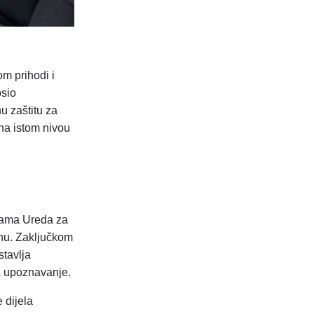
m prihodi i
osio
u zaštitu za
na istom nivou
kama Ureda za
inu. Zaključkom
tavlja
a upoznavanje.
 dijela