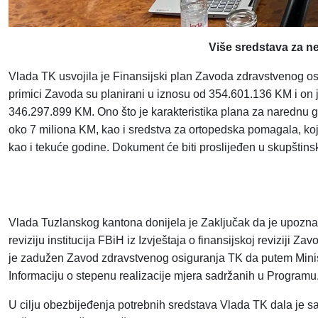
Više sredstava za n
Vlada TK usvojila je Finansijski plan Zavoda zdravstvenog 
primici Zavoda su planirani u iznosu od 354.601.136 KM i on 
346.297.899 KM. Ono što je karakteristika plana za narednu 
oko 7 miliona KM, kao i sredstva za ortopedska pomagala, ko
kao i tekuće godine. Dokument će biti proslijeđen u skupštin
Vlada Tuzlanskog kantona donijela je Zaključak da je upoz
reviziju institucija FBiH iz Izvještaja o finansijskoj revizij
je zadužen Zavod zdravstvenog osiguranja TK da putem Minis
Informaciju o stepenu realizacije mjera sadržanih u Program
U cilju obezbijeđenja potrebnih sredstava Vlada TK dala je s