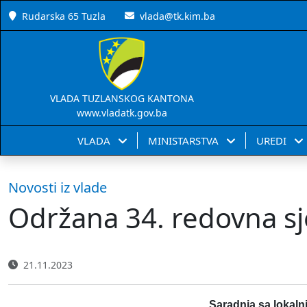
Rudarska 65 Tuzla
vlada@tk.kim.ba
VLADA TUZLANSKOG KANTONA
www.vladatk.gov.ba
VLADA
MINISTARSTVA
UREDI
Novosti iz vlade
Održana 34. redovna sj
21.11.2023
Saradnja sa lokaln