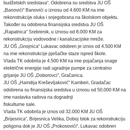
budžetskih sredstava“. Odobrena su sredstva JU OŠ
„Banovići“ Banovići u iznosu od 4.600 KM na ime
rekonstrukcije oluka i snjegobrana na školskom objektu.
Također su odobrena finansijska sredstva JU OŠ
„Rapatnica“ Srebrenik, u iznosu od 8.000 KM za
rekonstrukciju vodovodne i kanalizacijske mreže.
JU OŠ „Gnojnica“ Lukavac odobren je iznos od 4.500 KM
na ime rekonstrukcije pješačke staze ispred škole.
Vlada TK odobrila je 4.500 KM na ime pojačanja snage
električne energije
radi ugradnje pumpe za centralno
grijanje JU OŠ „Doborovci”, Gračanica.
JU OŠ „Hamdija Kreševljaković“ Kamberi, Gradačac
odobrena su finansijska sredstva u iznosu od 50.000 KM na
ime nastavka radova na dogradnji
fiskulturne sale.
Vlada TK odobrila je iznos od 32.000 KM JU OŠ
„Brijesnica”, Brijesnica Velika, Doboj Istok za rekonstrukciju
poligona dok je JU OŠ „Prokosovići“, Lukavac odobren