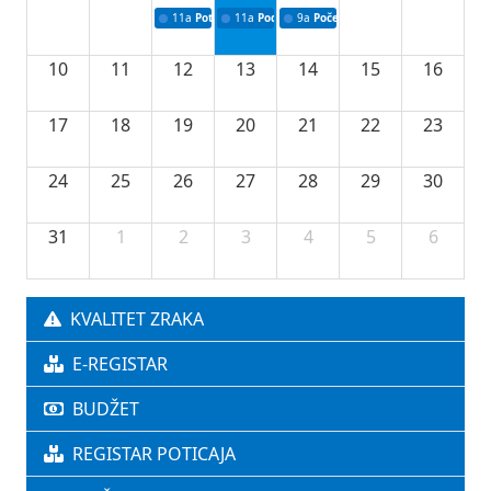
11a
Potpisivanje ugovora o stipendijama za srednjoškolce
11a
Podrška razvoju vodne infrastrukture u Tu
9a
Početak izgradnje nove fiskultur
10
11
12
13
14
15
16
17
18
19
20
21
22
23
24
25
26
27
28
29
30
31
1
2
3
4
5
6
KVALITET ZRAKA
E-REGISTAR
BUDŽET
REGISTAR POTICAJA