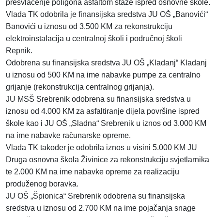
presvlačenje poligona asfaltom staze ispred osnovne škole.
Vlada TK odobrila je finansijska sredstva JU OŠ „Banovići“
Banovići u iznosu od 3.500 KM za rekonstrukciju
elektroinstalacija u centralnoj školi i područnoj školi
Repnik.
Odobrena su finansijska sredstva JU OŠ „Kladanj“ Kladanj
u iznosu od 500 KM
na ime nabavke pumpe za centralno
grijanje (rekonstrukcija centralnog grijanja).
JU MSŠ Srebrenik odobrena su finansijska sredstva u
iznosu od 4.000 KM za asfaltiranje dijela površine ispred
škole kao i JU OŠ „Sladna“ Srebrenik u iznos od 3.000 KM
na ime nabavke računarske opreme.
Vlada TK također je odobrila iznos u visini 5.000 KM JU
Druga osnovna škola Živinice za rekonstrukciju svjetlarnika
te 2.000 KM na ime nabavke opreme za realizaciju
produženog boravka.
JU OŠ „Špionica“ Srebrenik odobrena su finansijska
sredstva u iznosu od 2.700
KM na ime pojačanja snage