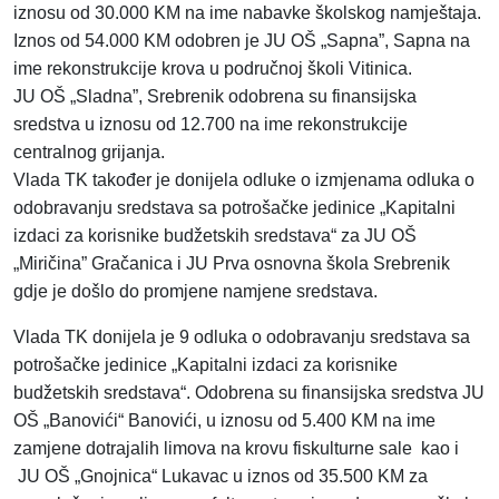
iznosu od 30.000 KM na ime nabavke školskog namještaja.
Iznos od 54.000 KM odobren je JU OŠ „Sapna”, Sapna na
ime rekonstrukcije krova u područnoj školi Vitinica.
JU OŠ „Sladna”, Srebrenik odobrena su finansijska
sredstva u iznosu od 12.700 na ime rekonstrukcije
centralnog grijanja.
Vlada TK također je donijela odluke o izmjenama odluka o
odobravanju sredstava sa potrošačke jedinice „Kapitalni
izdaci za korisnike budžetskih sredstava“ za JU OŠ
„Miričina” Gračanica i JU Prva osnovna škola Srebrenik
gdje je došlo do promjene namjene sredstava.
Vlada TK donijela je 9 odluka o odobravanju sredstava sa
potrošačke jedinice „Kapitalni izdaci za korisnike
budžetskih sredstava“. Odobrena su finansijska sredstva JU
OŠ „Banovići“ Banovići, u iznosu od 5.400 KM na ime
zamjene dotrajalih limova na krovu fiskulturne sale kao i
JU OŠ „Gnojnica“ Lukavac u iznos od 35.500 KM za