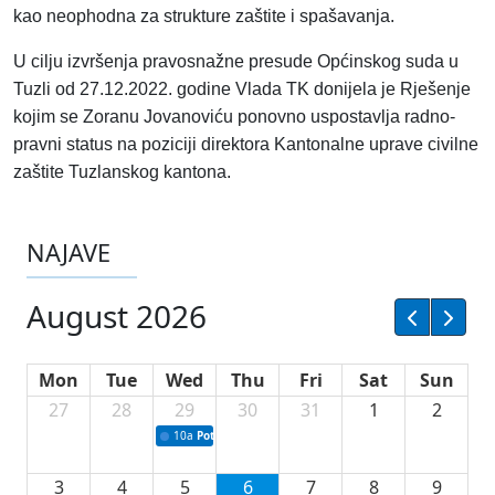
kao neophodna za strukture zaštite i spašavanja.
U cilju izvršenja pravosnažne presude Općinskog suda u
Tuzli od 27.12.2022. godine Vlada TK donijela je Rješenje
kojim se Zoranu Jovanoviću ponovno uspostavlja radno-
pravni status na poziciji direktora Kantonalne uprave civilne
zaštite Tuzlanskog kantona.
NAJAVE
August 2026
Mon
Tue
Wed
Thu
Fri
Sat
Sun
27
28
29
30
31
1
2
10a
Potpisivanje ugovora sa neprofitnim organizacijama
3
4
5
6
7
8
9