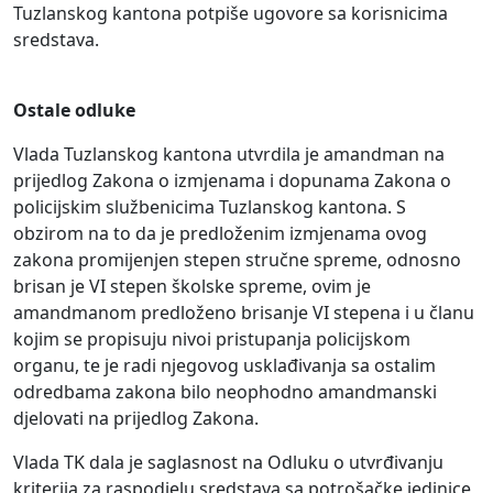
Tuzlanskog kantona potpiše ugovore sa korisnicima
sredstava.
Ostale odluke
Vlada Tuzlanskog kantona utvrdila je amandman na
prijedlog Zakona o izmjenama i dopunama Zakona o
policijskim službenicima Tuzlanskog kantona. S
obzirom na to da je predloženim izmjenama ovog
zakona promijenjen stepen stručne spreme, odnosno
brisan je VI stepen školske spreme, ovim je
amandmanom predloženo brisanje VI stepena i u članu
kojim se propisuju nivoi pristupanja policijskom
organu, te je radi njegovog usklađivanja sa ostalim
odredbama zakona bilo neophodno amandmanski
djelovati na prijedlog Zakona.
Vlada TK dala je saglasnost na Odluku o utvrđivanju
kriterija za raspodjelu sredstava sa potrošačke jedinice