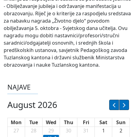
- Obilježavanje jubileja i održavanje manifestacija u
obrazovanju. Riječ je o kriterije za raspodjelu sredstava
za nabavku nagrada „Životno djelo“ povodom
obilježavanja 5. oktobra - Svjetskog dana učitelja. Ovu
nagradu mogu dobiti nastavnici/profesori/stručni
saradnici/odgajatelji osnovnih, i srednjih škola i
predškolskih ustanova, savjetnik Pedagoškog zavoda
Tuzlanskog kantona i državni službenik Ministarstva
obrazovanja i nauke Tuzlanskog kantona.
NAJAVE
August 2026
Mon
Tue
Wed
Thu
Fri
Sat
Sun
27
28
29
30
31
1
2