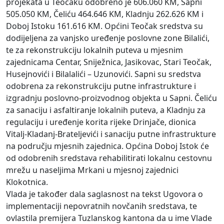
projekata u Teočaku odobreno je 606.060 KM, Sapni
505.050 KM, Čeliću 464.646 KM, Kladnju 262.626 KM i
Doboj Istoku 161.616 KM. Općini Teočak sredstva su
dodijeljena za vanjsko uređenje poslovne zone Bilalići,
te za rekonstrukciju lokalnih puteva u mjesnim
zajednicama Centar, Sniježnica, Jasikovac, Stari Teočak,
Husejnovići i Bilalalići – Uzunovići. Sapni su sredstva
odobrena za rekonstrukciju putne infrastrukture i
izgradnju poslovno-proizvodnog objekta u Sapni. Čeliću
za sanaciju i asfaltiranje lokalnih puteva, a Kladnju za
regulaciju i uređenje korita rijeke Drinjače, dionica
Vitalj-Kladanj-Brateljevići i sanaciju putne infrastrukture
na području mjesnih zajednica. Općina Doboj Istok će
od odobrenih sredstava rehabilitirati lokalnu cestovnu
mrežu u naseljima Mrkani u mjesnoj zajednici
Klokotnica.
Vlada je također dala saglasnost na tekst Ugovora o
implementaciji nepovratnih novčanih sredstava, te
ovlastila premijera Tuzlanskog kantona da u ime Vlade