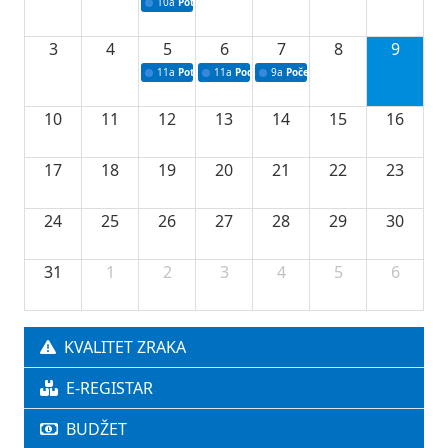
10a
Potpisivanje ugovora sa neprofitnim organizacijama
3
4
5
6
7
8
9
11a
Potpisivanje ugovora o stipendijama za srednjoškolce
11a
Podrška razvoju vodne infrastrukture u Tu
9a
Početak izgradnje nove fiskultur
10
11
12
13
14
15
16
17
18
19
20
21
22
23
24
25
26
27
28
29
30
31
1
2
3
4
5
6
KVALITET ZRAKA
E-REGISTAR
BUDŽET