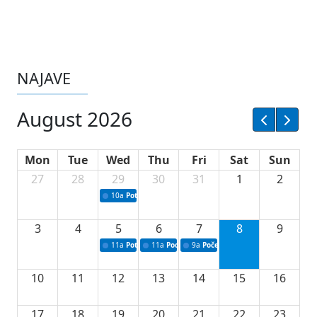
NAJAVE
August 2026
Mon
Tue
Wed
Thu
Fri
Sat
Sun
27
28
29
30
31
1
2
10a
Potpisivanje ugovora sa neprofitnim organizacijama
3
4
5
6
7
8
9
11a
Potpisivanje ugovora o stipendijama za srednjoškolce
11a
Podrška razvoju vodne infrastrukture u Tu
9a
Početak izgradnje nove fiskultur
10
11
12
13
14
15
16
17
18
19
20
21
22
23