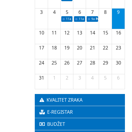
3
4
5
6
7
8
9
11a
Potpisivanje ugovora o stipendijama za 
11a
Podrška razvoju vodne infrastr
9a
Početak izgradnje nove f
10
11
12
13
14
15
16
17
18
19
20
21
22
23
24
25
26
27
28
29
30
31
1
2
3
4
5
6
KVALITET ZRAKA
E-REGISTAR
BUDŽET