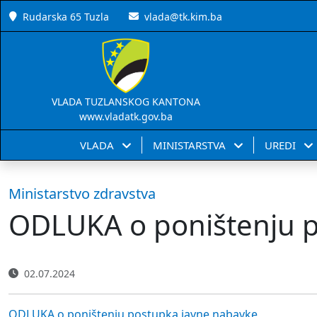
Rudarska 65 Tuzla
vlada@tk.kim.ba
VLADA TUZLANSKOG KANTONA
www.vladatk.gov.ba
VLADA
MINISTARSTVA
UREDI
Ministarstvo zdravstva
ODLUKA o poništenju p
02.07.2024
ODLUKA o poništenju postupka javne nabavke