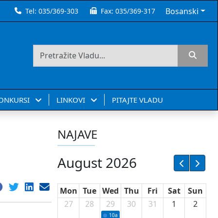
Bosanski
Tel:
035/369-303
Fax:
035/369-317
KONKURSI
LINKOVI
PITAJTE VLADU
NAJAVE
August 2026
Mon
Tue
Wed
Thu
Fri
Sat
Sun
27
28
29
30
31
1
2
10a
Potpisivanje ugovora sa neprofitnim or