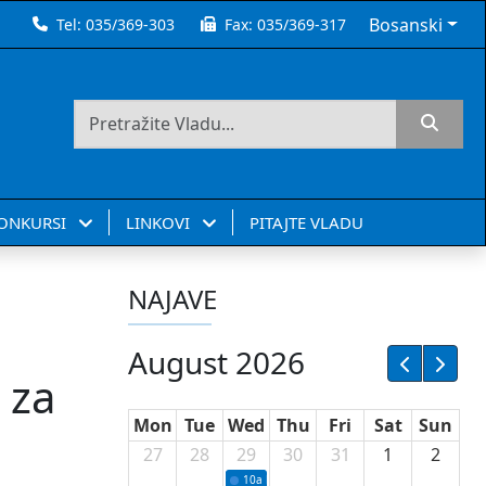
Bosanski
Tel:
035/369-303
Fax:
035/369-317
KONKURSI
LINKOVI
PITAJTE VLADU
NAJAVE
August 2026
 za
Mon
Tue
Wed
Thu
Fri
Sat
Sun
27
28
29
30
31
1
2
10a
Potpisivanje ugovora sa neprofitnim or