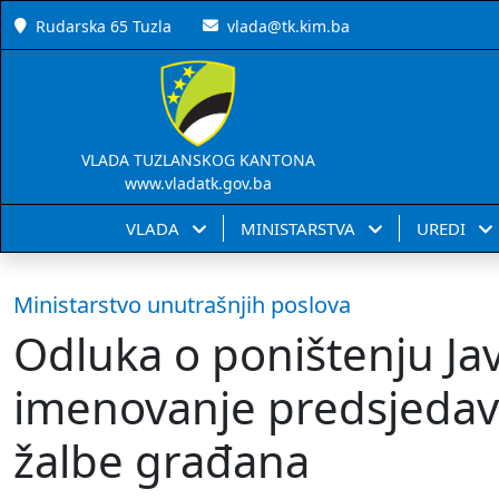
Rudarska 65 Tuzla
vlada@tk.kim.ba
VLADA TUZLANSKOG KANTONA
www.vladatk.gov.ba
VLADA
MINISTARSTVA
UREDI
Ministarstvo unutrašnjih poslova
Odluka o poništenju Ja
imenovanje predsjedav
žalbe građana