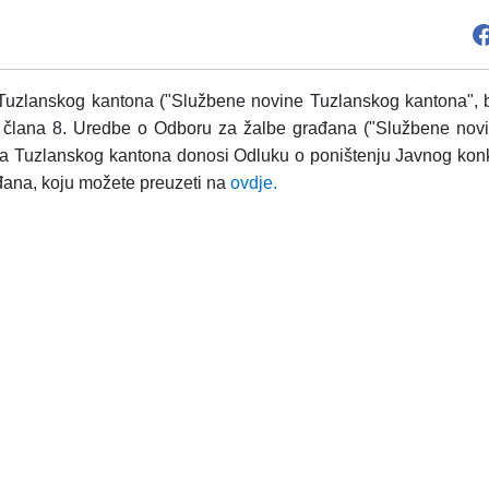
 Tuzlanskog kantona
("Službene novine Tuzlanskog kantona", br
8) i člana 8. Uredbe o Odboru za žalbe građana ("Službene no
slova Tuzlanskog kantona donosi Odluku o poništenju Javnog konk
đana, koju možete preuzeti na
ovdje.