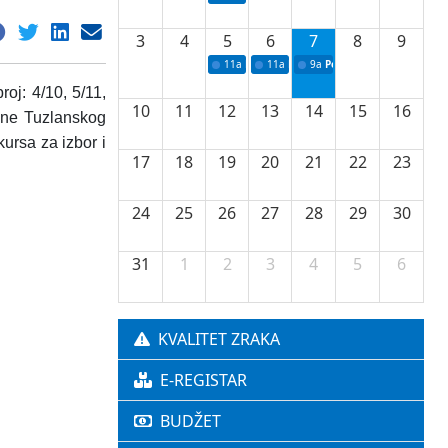
3
4
5
6
7
8
9
11a
Potpisivanje ugovora o stipendijama za 
11a
Podrška razvoju vodne infrastr
9a
Početak izgradnje nove f
oj: 4/10, 5/11,
10
11
12
13
14
15
16
vine Tuzlanskog
ursa za izbor i
17
18
19
20
21
22
23
24
25
26
27
28
29
30
31
1
2
3
4
5
6
KVALITET ZRAKA
E-REGISTAR
BUDŽET