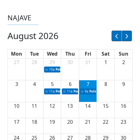
NAJAVE
August 2026
Mon
Tue
Wed
Thu
Fri
Sat
Sun
27
28
29
30
31
1
2
10a
Potpisivanje ugovora sa neprofitnim organizacijama
3
4
5
6
7
8
9
11a
Potpisivanje ugovora o stipendijama za srednjoškolce
11a
Podrška razvoju vodne infrastrukture u Tu
9a
Početak izgradnje nove fiskultur
10
11
12
13
14
15
16
17
18
19
20
21
22
23
24
25
26
27
28
29
30