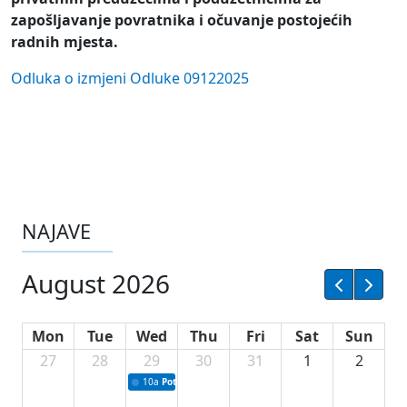
zapošljavanje povratnika i očuvanje postojećih
radnih mjesta.
Odluka o izmjeni Odluke 09122025
NAJAVE
August 2026
Mon
Tue
Wed
Thu
Fri
Sat
Sun
27
28
29
30
31
1
2
10a
Potpisivanje ugovora sa neprofitnim organizacijama