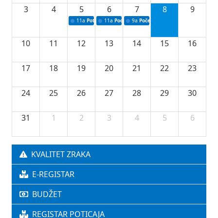
3
4
5
6
7
8
9
11a
Potpisivanje ugovora o stipendijama za srednjoškolce
11a
Podrška razvoju vodne infrastrukture u Tu
9a
Početak izgradnje nove fiskultur
10
11
12
13
14
15
16
17
18
19
20
21
22
23
24
25
26
27
28
29
30
31
1
2
3
4
5
6
KVALITET ZRAKA
E-REGISTAR
BUDŽET
REGISTAR POTICAJA