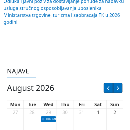
Odluka i Javni poziv za dostavljanje ponude za nabavku
usluga stručnog osposobljavanja uposlenika
Ministarstva trgovine, turizma i saobracaja TK u 2026
godini
NAJAVE
August 2026
Mon
Tue
Wed
Thu
Fri
Sat
Sun
27
28
29
30
31
1
2
10a
Potpisivanje ugovora sa neprofitnim organizacijama