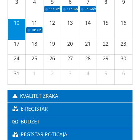
3
4
5
6
7
8
9
11a
Potpisivanje ugovora o stipendijama za srednjoškolce
11a
Podrška razvoju vodne infrastrukture u Tu
9a
Početak izgradnje nove fiskultur
10
11
12
13
14
15
16
10:30a
Press konferencija povodom 76.redovne sjednice Vlade TK
17
18
19
20
21
22
23
24
25
26
27
28
29
30
31
1
2
3
4
5
6
KVALITET ZRAKA
E-REGISTAR
BUDŽET
REGISTAR POTICAJA