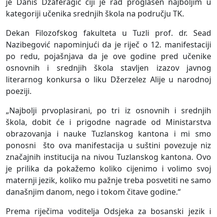
je Danis Džaferagić čiji je rad proglašen najboljim u
kategoriji učenika srednjih škola na području TK.
Dekan Filozofskog fakulteta u Tuzli prof. dr. Sead
Nazibegović napominjući da je riječ o 12. manifestaciji
po redu, pojašnjava da je ove godine pred učenike
osnovnih i srednjih škola stavljen izazov javnog
literarnog konkursa o liku Džerzelez Alije u narodnoj
poeziji.
„Najbolji prvoplasirani, po tri iz osnovnih i srednjih
škola, dobit će i prigodne nagrade od Ministarstva
obrazovanja i nauke Tuzlanskog kantona i mi smo
ponosni što ova manifestacija u suštini povezuje niz
značajnih institucija na nivou Tuzlanskog kantona. Ovo
je prilika da pokažemo koliko cijenimo i volimo svoj
maternji jezik, koliko mu pažnje treba posvetiti ne samo
današnjim danom, nego i tokom čitave godine.“
Prema riječima voditelja Odsjeka za bosanski jezik i