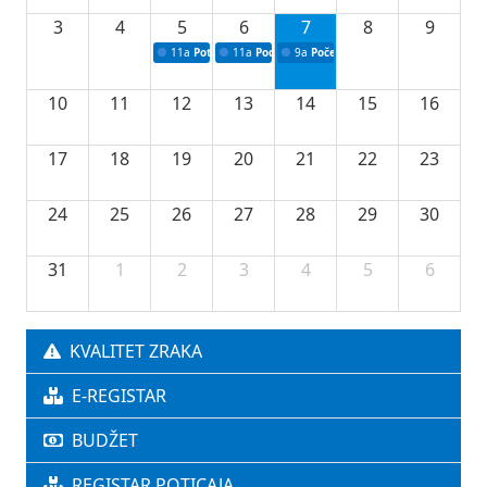
3
4
5
6
7
8
9
11a
Potpisivanje ugovora o stipendijama za srednjoškolce
11a
Podrška razvoju vodne infrastrukture u Tu
9a
Početak izgradnje nove fiskultur
10
11
12
13
14
15
16
17
18
19
20
21
22
23
24
25
26
27
28
29
30
31
1
2
3
4
5
6
KVALITET ZRAKA
E-REGISTAR
BUDŽET
REGISTAR POTICAJA