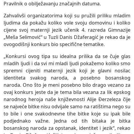
Pravilnik o obilježavanju značajnih datuma.
Zahvalivši organizatorima koji su pružili priliku mladim
ljudima da pokažu koliko vole svoju domovinu i koliko
cijene svoj maternji jezik učenik 4. razreda Gimnazije
„Meša Selimović“ u Tuzli Danis Džaferagić je rekao da je
ovogodišnji konkurs bio specifične tematike.
„Konkursi ovog tipa su idealna prilika da se čuje glas
mladih ljudi i da svi mi mladi ljudi pokažemo koliko smo
spremni cijeniti maternji jezik koji je glavni nosilac
identiteta svakog naroda, a posebno bosanskog
naroda. Ono što je meni posebno bilo drago vezano za
ovaj konkurs jeste da je tema bila vezana za lik epskog
narodnog heroja naše književnosti Alije Đerzeleza čije
se najveće bitke nisu odvijale samo na ratištima nego su
to bile i one svakodnevne tihe bitke koje su ipak bile
podjednako važne. Jedna od tih bitaka je bitka
bosanskog naroda za opstanak, identitet i jezik“, rekao