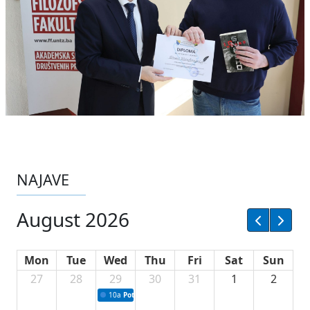
NAJAVE
August 2026
Mon
Tue
Wed
Thu
Fri
Sat
Sun
27
28
29
30
31
1
2
10a
Potpisivanje ugovora sa neprofitnim organizacijama