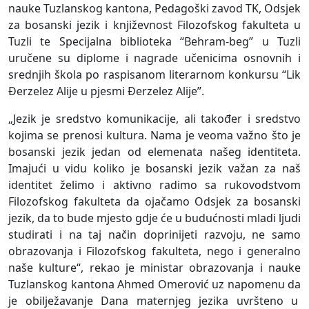
nauke Tuzlanskog kantona, Pedagoški zavod TK, Odsjek
za bosanski jezik i književnost Filozofskog fakulteta u
Tuzli te Specijalna biblioteka “Behram-beg” u Tuzli
uručene su diplome i nagrade učenicima osnovnih i
srednjih škola po raspisanom literarnom konkursu “Lik
Đerzelez Alije u pjesmi Đerzelez Alije”.
„Jezik je sredstvo komunikacije, ali također i sredstvo
kojima se prenosi kultura. Nama je veoma važno što je
bosanski jezik jedan od elemenata našeg identiteta.
Imajući u vidu koliko je bosanski jezik važan za naš
identitet želimo i aktivno radimo sa rukovodstvom
Filozofskog fakulteta da ojačamo Odsjek za bosanski
jezik, da to bude mjesto gdje će u budućnosti mladi ljudi
studirati i na taj način doprinijeti razvoju, ne samo
obrazovanja i Filozofskog fakulteta, nego i generalno
naše kulture“, rekao je ministar obrazovanja i nauke
Tuzlanskog kantona Ahmed Omerović uz napomenu da
je obilježavanje Dana maternjeg jezika uvršteno u