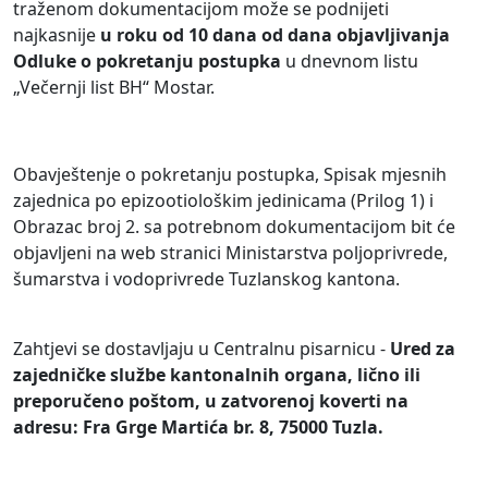
traženom dokumentacijom može se podnijeti
najkasnije
u roku od
10
dana od dana objavljivanja
Odluke
o pokretanju postupka
u dnevnom listu
„Večernji list BH“ Mostar.
Obavještenje o pokretanju postupka, Spisak mjesnih
zajednica po epizootiološkim jedinicama (Prilog 1) i
Obrazac broj 2. sa potrebnom dokumentacijom bit će
objavljeni na web stranici Ministarstva poljoprivrede,
šumarstva i vodoprivrede Tuzlanskog kantona.
Zahtjevi se dostavljaju u Centralnu pisarnicu -
Ured za
zajedničke službe kantonalnih organa, lično ili
preporučeno poštom, u zatvorenoj koverti na
adresu:
Fra Grge Ma
r
tića br. 8
, 75000 Tuzla.