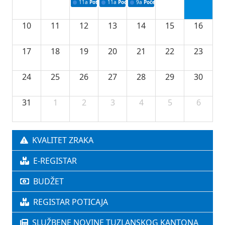
11a
Potpisivanje ugovora o stipendijama za srednjoškolce
11a
Podrška razvoju vodne infrastrukture u Tu
9a
Početak izgradnje nove fiskultur
10
11
12
13
14
15
16
17
18
19
20
21
22
23
24
25
26
27
28
29
30
31
1
2
3
4
5
6
KVALITET ZRAKA
E-REGISTAR
BUDŽET
REGISTAR POTICAJA
SLUŽBENE NOVINE TUZLANSKOG KANTONA