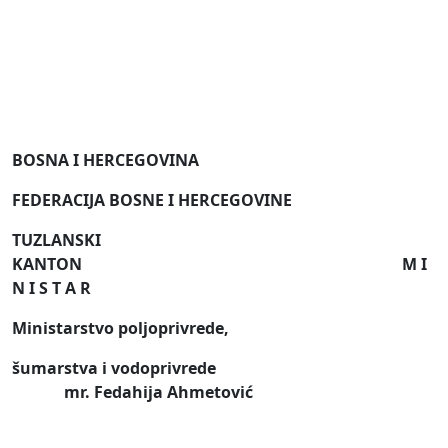
BOSNA I HERCEGOVINA
FEDERACIJA BOSNE I HERCEGOVINE
TUZLANSKI
KANTON
M I
N I S T A R
Ministarstvo poljoprivrede,
šumarstva i vodoprivrede
mr
. Fedahija Ahmetović