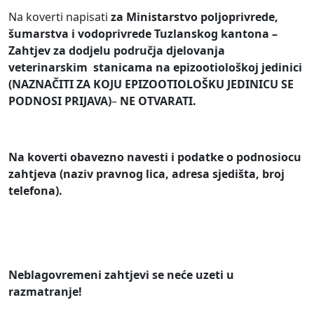
Na koverti napisati
za
Min
istarstvo poljoprivrede,
šumarstva i vodoprivrede
Tuzlanskog kantona –
Zahtjev za dodjelu područja djelovanja
veterinarskim stanicama
na
epizootiološkoj jedinici
(NAZNAČITI ZA KOJU EPIZOOTIOLOŠKU JEDINICU SE
PODNOSI PRIJAVA)
–
NE OTVARATI.
Na koverti obavezno navesti i podatke o podnosiocu
zahtjeva (naziv pravnog lica,
adresa sjedišta, broj
telefona).
N
eblagovremeni
zahtjevi
se neće u
zeti u
razmatranje!