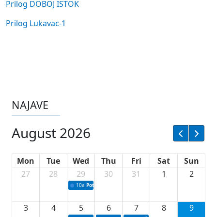
Prilog DOBOJ ISTOK
Prilog Lukavac-1
NAJAVE
August 2026
Mon
Tue
Wed
Thu
Fri
Sat
Sun
27
28
29
30
31
1
2
10a
Potpisivanje ugovora sa neprofitnim organizacijama
3
4
5
6
7
8
9