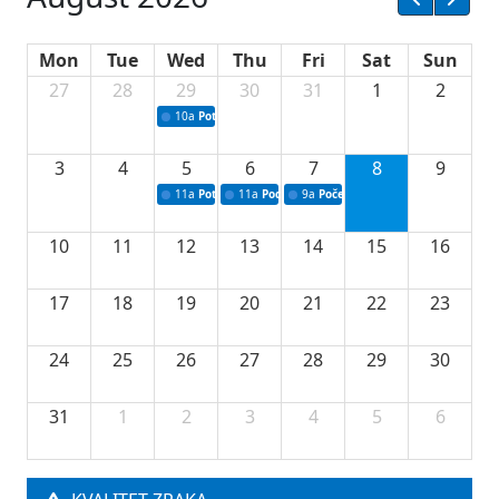
Mon
Tue
Wed
Thu
Fri
Sat
Sun
27
28
29
30
31
1
2
10a
Potpisivanje ugovora sa neprofitnim organizacijama
3
4
5
6
7
8
9
11a
Potpisivanje ugovora o stipendijama za srednjoškolce
11a
Podrška razvoju vodne infrastrukture u Tu
9a
Početak izgradnje nove fiskultur
10
11
12
13
14
15
16
17
18
19
20
21
22
23
24
25
26
27
28
29
30
31
1
2
3
4
5
6