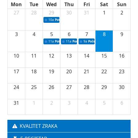
Mon
Tue
Wed
Thu
Fri
Sat
Sun
27
28
29
30
31
1
2
10a
Potpisivanje ugovora sa neprofitnim organizacijama
3
4
5
6
7
8
9
11a
Potpisivanje ugovora o stipendijama za srednjoškolce
11a
Podrška razvoju vodne infrastrukture u Tu
9a
Početak izgradnje nove fiskultur
10
11
12
13
14
15
16
17
18
19
20
21
22
23
24
25
26
27
28
29
30
31
1
2
3
4
5
6
KVALITET ZRAKA