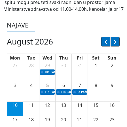
ispitu mogu preuzeti svaki radni dan u prostorijama
Ministarstva zdravstva od 11.00-14.00h, kancelarija br.17
NAJAVE
August 2026
Mon
Tue
Wed
Thu
Fri
Sat
Sun
27
28
29
30
31
1
2
10a
Potpisivanje ugovora sa neprofitnim organizacijama
3
4
5
6
7
8
9
11a
Potpisivanje ugovora o stipendijama za srednjoškolce
11a
Podrška razvoju vodne infrastrukture u Tu
9a
Početak izgradnje nove fiskultur
10
11
12
13
14
15
16
17
18
19
20
21
22
23