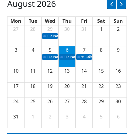
August 2026
Mon
Tue
Wed
Thu
Fri
Sat
Sun
27
28
29
30
31
1
2
10a
Potpisivanje ugovora sa neprofitnim organizacijama
3
4
5
6
7
8
9
11a
Potpisivanje ugovora o stipendijama za srednjoškolce
11a
Podrška razvoju vodne infrastrukture u Tu
9a
Početak izgradnje nove fiskultur
10
11
12
13
14
15
16
17
18
19
20
21
22
23
24
25
26
27
28
29
30
31
1
2
3
4
5
6