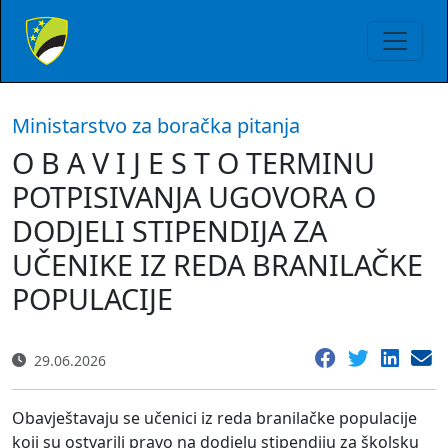
Ministarstvo za boračka pitanja
O B A V I J E S T O TERMINU
POTPISIVANJA UGOVORA O
DODJELI STIPENDIJA ZA
UČENIKE IZ REDA BRANILAČKE
POPULACIJE
29.06.2026
Obavještavaju se učenici iz reda branilačke populacije
koji su ostvarili pravo na dodjelu stipendiju za školsku