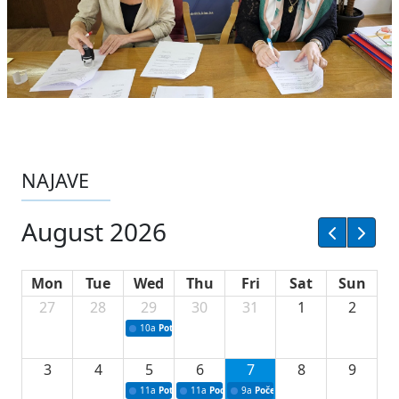
NAJAVE
August 2026
Mon
Tue
Wed
Thu
Fri
Sat
Sun
27
28
29
30
31
1
2
10a
Potpisivanje ugovora sa neprofitnim organizacijama
3
4
5
6
7
8
9
11a
Potpisivanje ugovora o stipendijama za srednjoškolce
11a
Podrška razvoju vodne infrastrukture u Tu
9a
Početak izgradnje nove fiskultur