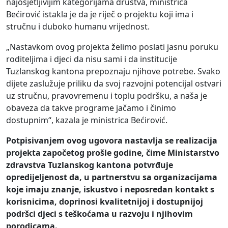
najosjetljivijim kategorijama društva, ministrica
Bećirović istakla je da je riječ o projektu koji ima i
stručnu i duboko humanu vrijednost.
„Nastavkom ovog projekta želimo poslati jasnu poruku
roditeljima i djeci da nisu sami i da institucije
Tuzlanskog kantona prepoznaju njihove potrebe. Svako
dijete zaslužuje priliku da svoj razvojni potencijal ostvari
uz stručnu, pravovremenu i toplu podršku, a naša je
obaveza da takve programe jačamo i činimo
dostupnim“, kazala je ministrica Bećirović.
Potpisivanjem ovog ugovora nastavlja se realizacija
projekta započetog prošle godine, čime Ministarstvo
zdravstva Tuzlanskog kantona potvrđuje
opredijeljenost da, u partnerstvu sa organizacijama
koje imaju znanje, iskustvo i neposredan kontakt s
korisnicima, doprinosi kvalitetnijoj i dostupnijoj
podršci djeci s teškoćama u razvoju i njihovim
porodicama.