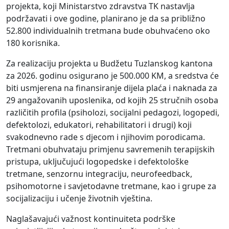
projekta, koji Ministarstvo zdravstva TK nastavlja
podržavati i ove godine, planirano je da sa približno
52.800 individualnih tretmana bude obuhvaćeno oko
180 korisnika.
Za realizaciju projekta u Budžetu Tuzlanskog kantona
za 2026. godinu osigurano je 500.000 KM, a sredstva će
biti usmjerena na finansiranje dijela plaća i naknada za
29 angažovanih uposlenika, od kojih 25 stručnih osoba
različitih profila (psiholozi, socijalni pedagozi, logopedi,
defektolozi, edukatori, rehabilitatori i drugi) koji
svakodnevno rade s djecom i njihovim porodicama.
Tretmani obuhvataju primjenu savremenih terapijskih
pristupa, uključujući logopedske i defektološke
tretmane, senzornu integraciju, neurofeedback,
psihomotorne i savjetodavne tretmane, kao i grupe za
socijalizaciju i učenje životnih vještina.
Naglašavajući važnost kontinuiteta podrške