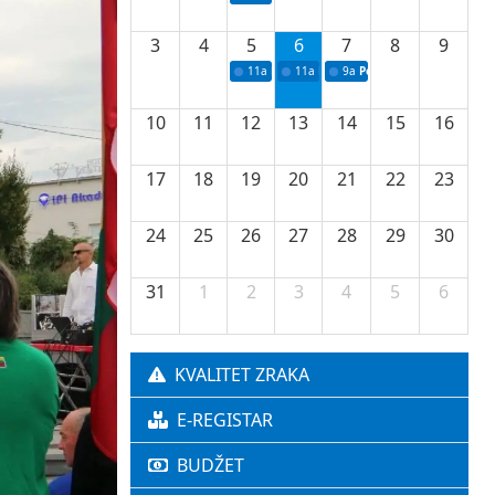
3
4
5
6
7
8
9
11a
Potpisivanje ugovora o stipendijama za 
11a
Podrška razvoju vodne infrastr
9a
Početak izgradnje nove f
10
11
12
13
14
15
16
17
18
19
20
21
22
23
24
25
26
27
28
29
30
31
1
2
3
4
5
6
KVALITET ZRAKA
E-REGISTAR
BUDŽET