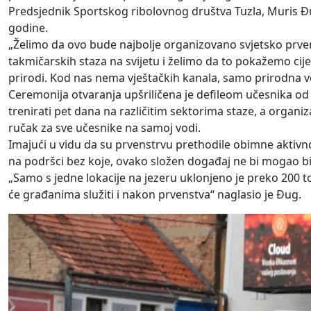
Predsjednik Sportskog ribolovnog društva Tuzla, Muris Đu
godine.
„Želimo da ovo bude najbolje organizovano svjetsko prvens
takmičarskih staza na svijetu i želimo da to pokažemo cij
prirodi. Kod nas nema vještačkih kanala, samo prirodna v
Ceremonija otvaranja upšriličena je defileom učesnika od
trenirati pet dana na različitim sektorima staze, a organiza
ručak za sve učesnike na samoj vodi.
Imajući u vidu da su prvenstrvu prethodile obimne aktivnos
na podršci bez koje, ovako složen događaj ne bi mogao bi
„Samo s jedne lokacije na jezeru uklonjeno je preko 200 to
će građanima služiti i nakon prvenstva“ naglasio je Đug.