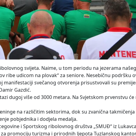
 ribolovnog svijeta. Naime, u tom periodu na jezerama naš
 „Lov ribe udicom na plovak“ za seniore. Nesebičnu podršku
oj manifestaciji svečanog otvorenja prisustvovali su premij
h Damir Gazdić.
stazi dugoj više od 3000 metara. Na Svjetskom prvenstvu će 
treninge na različitim sektorima, dok su zvanična takmičenj
šenje pobjednika i dodjela medalja.
cegovine i Sportskog ribolovnog društva „SMUĐ“ iz Lukavca 
 za promociju turizma i prirodnih ljepota Tuzlanskog kanto