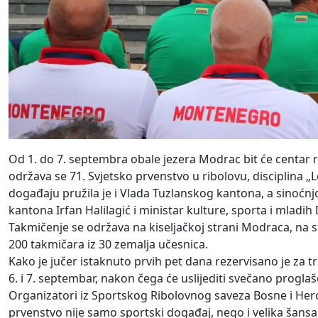
Od 1. do 7. septembra obale jezera Modrac bit će centar
održava se 71. Svjetsko prvenstvo u ribolovu, disciplina
događaju pružila je i Vlada Tuzlanskog kantona, a sinoćnj
kantona Irfan Halilagić i ministar kulture, sporta i mladi
Takmičenje se održava na kiseljačkoj strani Modraca, na 
200 takmičara iz 30 zemalja učesnica.
Kako je jučer istaknuto prvih pet dana rezervisano je za 
6. i 7. septembar, nakon čega će uslijediti svečano progla
Organizatori iz Sportskog Ribolovnog saveza Bosne i Her
prvenstvo nije samo sportski događaj, nego i velika šansa