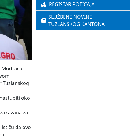
REGISTAR POTICAJA
SLUŽBENE NOVINE
TUZLANSKOG KANTONA
eg Modraca
 ovom
er Tuzlanskog
nastupiti oko
a zakazana za
ističu da ovo
na.