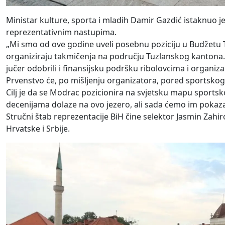
Ministar kulture, sporta i mladih Damir Gazdić istaknuo 
reprezentativnim nastupima.
„Mi smo od ove godine uveli posebnu poziciju u Budžetu T
organiziraju takmičenja na području Tuzlanskog kantona
jučer odobrili i finansijsku podršku ribolovcima i organiza
Prvenstvo će, po mišljenju organizatora, pored sportskog zna
Cilj je da se Modrac pozicionira na svjetsku mapu sportsko
decenijama dolaze na ovo jezero, ali sada ćemo im pokaza
Stručni štab reprezentacije BiH čine selektor Jasmin Zahiro
Hrvatske i Srbije.