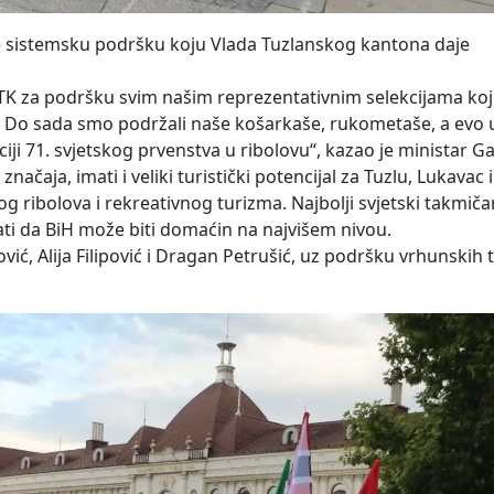
je sistemsku podršku koju Vlada Tuzlanskog kantona daje
K za podršku svim našim reprezentativnim selekcijama koje
. Do sada smo podržali naše košarkaše, rukometaše, a evo
ciji 71. svjetskog prvenstva u ribolovu“, kazao je ministar Ga
čaja, imati i veliki turistički potencijal za Tuzlu, Lukavac i 
g ribolova i rekreativnog turizma. Najbolji svjetski takmičar
ti da BiH može biti domaćin na najvišem nivou.
vić, Alija Filipović i Dragan Petrušić, uz podršku vrhunskih 