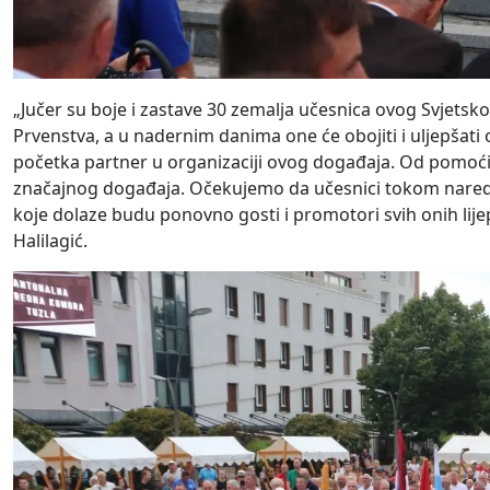
„Jučer su boje i zastave 30 zemalja učesnica ovog Svjetsk
Prvenstva, a u nadernim danima one će obojiti i uljepšat
početka partner u organizaciji ovog događaja. Od pomoći 
značajnog događaja. Očekujemo da učesnici tokom naredn
koje dolaze budu ponovno gosti i promotori svih onih lijep
Halilagić.