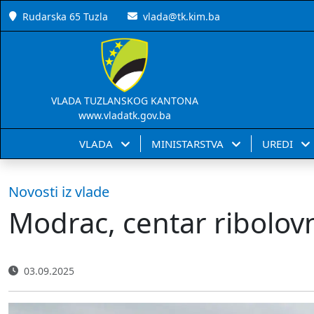
Rudarska 65 Tuzla
vlada@tk.kim.ba
VLADA TUZLANSKOG KANTONA
www.vladatk.gov.ba
VLADA
MINISTARSTVA
UREDI
Novosti iz vlade
Modrac, centar ribolovn
03.09.2025