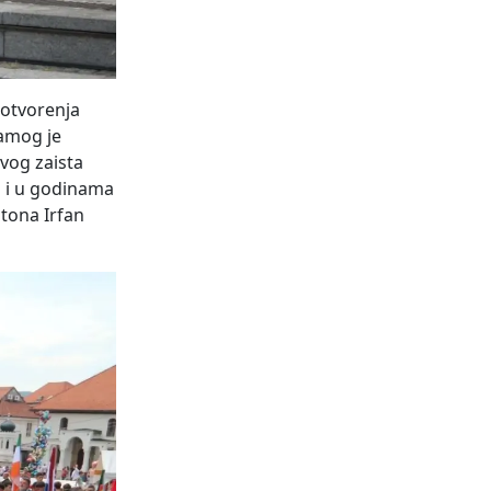
 otvorenja
samog je
vog zaista
 i u godinama
ntona Irfan