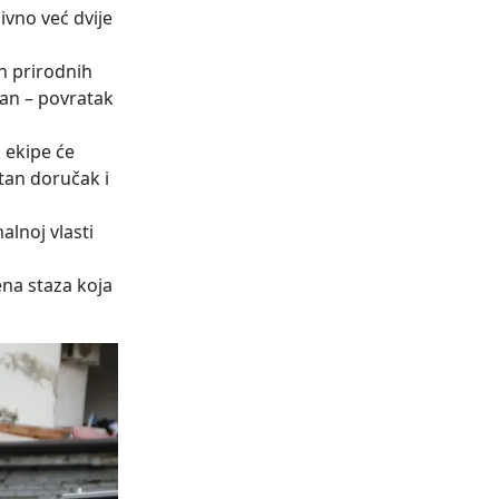
ivno već dvije
h prirodnih
gan – povratak
 ekipe će
atan doručak i
alnoj vlasti
ena staza koja