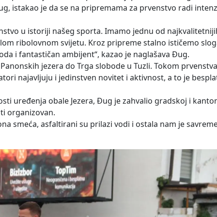
g, istakao je da se na pripremama za prvenstvo radi intenz
tvo u istoriji našeg sporta. Imamo jednu od najkvalitetniji
elom ribolovnom svijetu. Kroz pripreme stalno ističemo slo
oda i fantastičan ambijent“, kazao je naglašava Đug.
 Panonskih jezera do Trga slobode u Tuzli. Tokom prvenstva
tori najavljuju i jedinstven novitet i aktivnost, a to je bespl
ti uređenja obale Jezera, Đug je zahvalio gradskoj i kanton
ti organizovan.
na smeća, asfaltirani su prilazi vodi i ostala nam je savrem