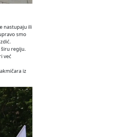
 nastupaju ili
 upravo smo
zdić.
širu regiju.
i već
takmičara iz