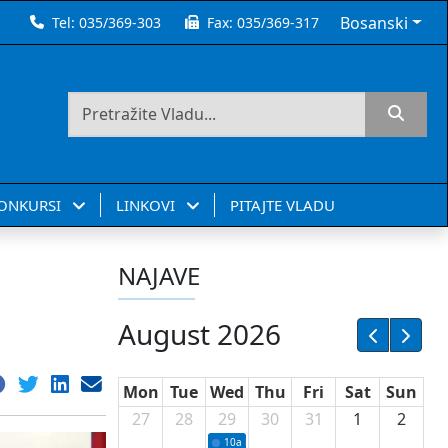
Bosanski
Tel:
035/369-303
Fax:
035/369-317
KONKURSI
LINKOVI
PITAJTE VLADU
NAJAVE
August 2026
Mon
Tue
Wed
Thu
Fri
Sat
Sun
27
28
29
30
31
1
2
10a
Potpisivanje ugovora sa neprofitnim or