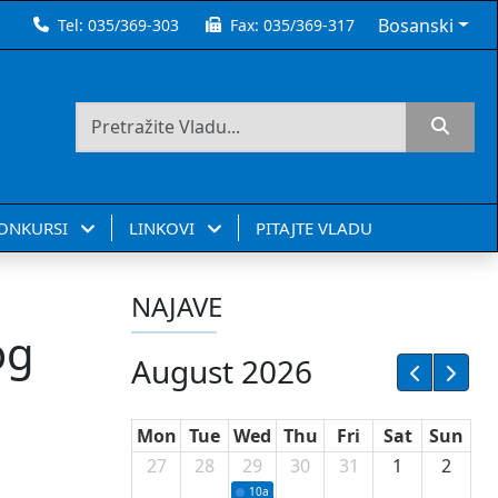
Bosanski
Tel:
035/369-303
Fax:
035/369-317
KONKURSI
LINKOVI
PITAJTE VLADU
NAJAVE
og
August 2026
Mon
Tue
Wed
Thu
Fri
Sat
Sun
27
28
29
30
31
1
2
10a
Potpisivanje ugovora sa neprofitnim or