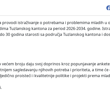
a provodi istraživanje o potrebama i problemima mladih u 
adima Tuzlanskog kantona za period 2026-2034. godine. Istra
o 30 godina starosti sa područja Tuzlanskog kantona i do
 većem broju daju svoj doprinos kroz popunjavanje ankete.
etnijem sagledavanju njihovih potreba i prioriteta, a time će d
edično proisteći i kvalitetnije politike i projekti prema mla
.