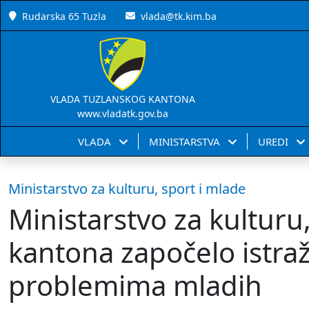
Rudarska 65 Tuzla
vlada@tk.kim.ba
VLADA TUZLANSKOG KANTONA
www.vladatk.gov.ba
VLADA
MINISTARSTVA
UREDI
Ministarstvo za kulturu, sport i mlade
Ministarstvo za kulturu
kantona započelo istra
problemima mladih