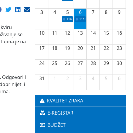
3
4
5
6
7
8
9
11a
Potpisivanje ugovora o stipendijama za 
11a
Podrška razvoju vodne infrastr
okviru
10
11
12
13
14
15
16
živanje se
stupna je na
17
18
19
20
21
22
23
24
25
26
27
28
29
30
 Odgovori i
31
1
2
3
4
5
6
oprinijeti i
dima.
KVALITET ZRAKA
E-REGISTAR
BUDŽET