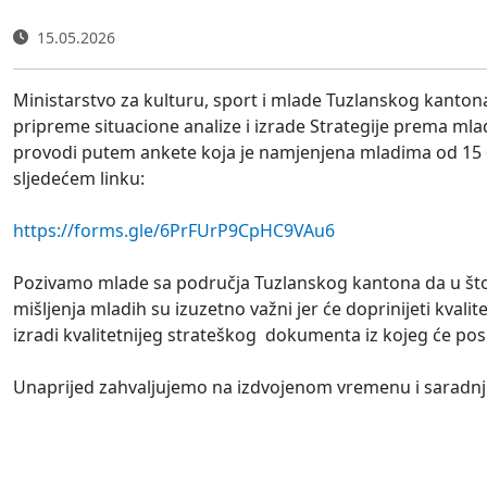
15.05.2026
Ministarstvo za kulturu, sport i mlade Tuzlanskog kanton
pripreme situacione analize i izrade Strategije prema ml
provodi putem ankete koja je namjenjena mladima od 15 d
sljedećem linku:
https://forms.gle/6PrFUrP9CpHC9VAu6
Pozivamo mlade sa područja Tuzlanskog kantona da u što
mišljenja mladih su izuzetno važni jer će doprinijeti kvalit
izradi kvalitetnijeg strateškog dokumenta iz kojeg će poslj
Unaprijed zahvaljujemo na izdvojenom vremenu i saradnji