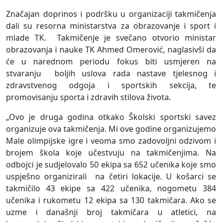
Značajan doprinos i podršku u organizaciji takmičenja
dali su resorna ministarstva za obrazovanje i sport i
mlade TK. Takmičenje je svečano otvorio ministar
obrazovanja i nauke TK Ahmed Omerović, naglasivši da
će u narednom periodu fokus biti usmjeren na
stvaranju boljih uslova rada nastave tjelesnog i
zdravstvenog odgoja i sportskih sekcija, te
promovisanju sporta i zdravih stilova života.
„Ovo je druga godina otkako Školski sportski savez
organizuje ova takmičenja. Mi ove godine organizujemo
Male olimpijske igre i veoma smo zadovoljni odzivom i
brojem škola koje učestvuju na takmičenjima. Na
odbojci je sudjelovalo 50 ekipa sa 652 učenika koje smo
uspješno organizirali na četiri lokacije. U košarci se
takmičilo 43 ekipe sa 422 učenika, nogometu 384
učenika i rukometu 12 ekipa sa 130 takmičara. Ako se
uzme i današnji broj takmičara u atletici, na