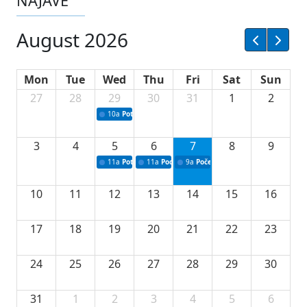
NAJAVE
August 2026
Mon
Tue
Wed
Thu
Fri
Sat
Sun
27
28
29
30
31
1
2
10a
Potpisivanje ugovora sa neprofitnim organizacijama
3
4
5
6
7
8
9
11a
Potpisivanje ugovora o stipendijama za srednjoškolce
11a
Podrška razvoju vodne infrastrukture u Tu
9a
Početak izgradnje nove fiskultur
10
11
12
13
14
15
16
17
18
19
20
21
22
23
24
25
26
27
28
29
30
31
1
2
3
4
5
6