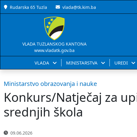
Rudarska 65 Tuzla
vlada@tk.kim.ba
VLADA TUZLANSKOG KANTONA
www.vladatk.gov.ba
VLADA
MINISTARSTVA
UREDI
Ministarstvo obrazovanja i nauke
Konkurs/Natječaj za upi
srednjih škola
09.06.2026