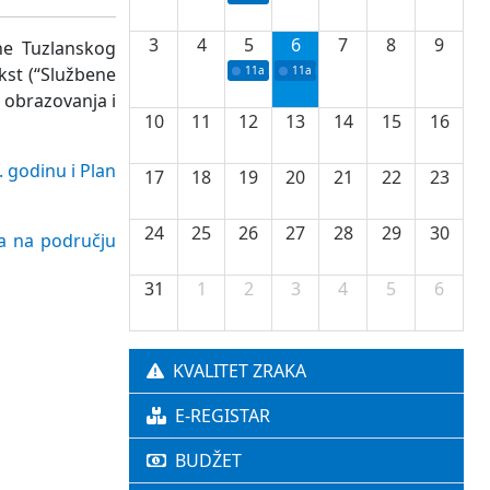
3
4
5
6
7
8
9
ne Tuzlanskog
kst (“Službene
11a
Potpisivanje ugovora o stipendijama za 
11a
Podrška razvoju vodne infrastr
o obrazovanja i
10
11
12
13
14
15
16
 godinu i Plan
17
18
19
20
21
22
23
24
25
26
27
28
29
30
la na području
31
1
2
3
4
5
6
KVALITET ZRAKA
E-REGISTAR
BUDŽET