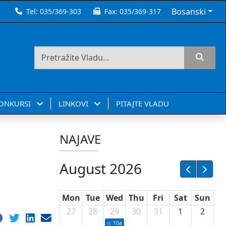
Bosanski
Tel:
035/369-303
Fax:
035/369-317
KONKURSI
LINKOVI
PITAJTE VLADU
NAJAVE
August 2026
Mon
Tue
Wed
Thu
Fri
Sat
Sun
27
28
29
30
31
1
2
10a
Potpisivanje ugovora sa neprofitnim or