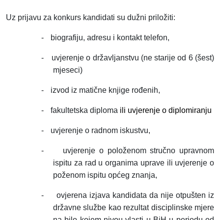
Uz prijavu za konkurs kandidati su dužni priložiti:
-
biografiju, adresu i kontakt telefon,
-
uvjerenje o državljanstvu (ne starije od 6 (šest)
mjeseci)
-
izvod iz matične knjige rođenih,
-
fakultetska diploma
ili uvjerenje o diplomiranju
-
uvjerenje o radnom iskustvu,
-
uvjerenje o položenom stručno upravnom
ispitu za rad u organima uprave ili uvjerenje o
poženom ispitu općeg znanja,
-
ovjerena izjava kandidata da nije otpušten iz
državne službe kao rezultat disciplinske mjere
na bilo kojem nivou vlasti u BiH u periodu od