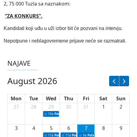
2, 75 000 Tuzla sa naznakom:
“ZA KONKURS”.
Kandidati koji uđu u uži izbor bit će pozvani na intervju.
Nepotpune i neblagovremene prijave neće se razmatrati.
NAJAVE
August 2026
Mon
Tue
Wed
Thu
Fri
Sat
Sun
27
28
29
30
31
1
2
10a
Potpisivanje ugovora sa neprofitnim organizacijama
3
4
5
6
7
8
9
11a
Potpisivanje ugovora o stipendijama za srednjoškolce
11a
Podrška razvoju vodne infrastrukture u Tu
9a
Početak izgradnje nove fiskultur