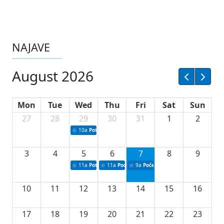
NAJAVE
August 2026
Mon
Tue
Wed
Thu
Fri
Sat
Sun
27
28
29
30
31
1
2
10a
Potpisivanje ugovora sa neprofitnim organizacijama
3
4
5
6
7
8
9
11a
Potpisivanje ugovora o stipendijama za srednjoškolce
11a
Podrška razvoju vodne infrastrukture u Tu
9a
Početak izgradnje nove fiskultur
10
11
12
13
14
15
16
17
18
19
20
21
22
23