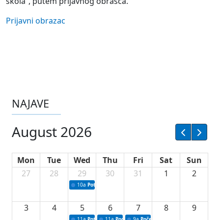
škola“, putem prijavnog obrasca.
Prijavni obrazac
NAJAVE
August 2026
Mon
Tue
Wed
Thu
Fri
Sat
Sun
27
28
29
30
31
1
2
10a
Potpisivanje ugovora sa neprofitnim organizacijama
3
4
5
6
7
8
9
11a
Potpisivanje ugovora o stipendijama za srednjoškolce
11a
Podrška razvoju vodne infrastrukture u Tu
9a
Početak izgradnje nove fiskultur