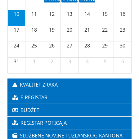
10
11
12
13
14
15
16
17
18
19
20
21
22
23
24
25
26
27
28
29
30
31
1
2
3
4
5
6
KVALITET ZRAKA
E-REGISTAR
BUDŽET
REGISTAR POTICAJA
SLUŽBENE NOVINE TUZLANSKOG KANTONA