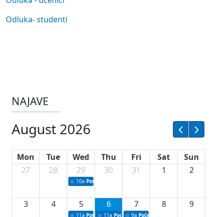
Odluka - učenici
Odluka- studenti
NAJAVE
August 2026
Mon
Tue
Wed
Thu
Fri
Sat
Sun
27
28
29
30
31
1
2
10a
Potpisivanje ugovora sa neprofitnim organizacijama
3
4
5
6
7
8
9
11a
Potpisivanje ugovora o stipendijama za srednjoškolce
11a
Podrška razvoju vodne infrastrukture u Tu
9a
Početak izgradnje nove fiskultur