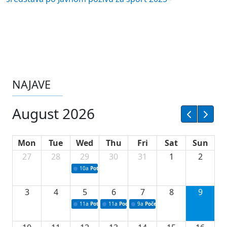
NAJAVE
August 2026
Mon
Tue
Wed
Thu
Fri
Sat
Sun
27
28
29
30
31
1
2
10a
Potpisivanje ugovora sa neprofitnim organizacijama
3
4
5
6
7
8
9
11a
Potpisivanje ugovora o stipendijama za srednjoškolce
11a
Podrška razvoju vodne infrastrukture u Tu
9a
Početak izgradnje nove fiskultur