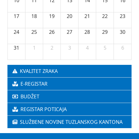
10
11
12
13
14
15
16
17
18
19
20
21
22
23
24
25
26
27
28
29
30
31
1
2
3
4
5
6
KVALITET ZRAKA
E-REGISTAR
BUDŽET
REGISTAR POTICAJA
SLUŽBENE NOVINE TUZLANSKOG KANTONA