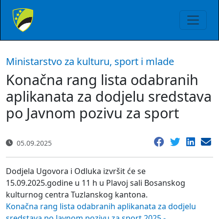
Ministarstvo za kulturu, sport i mlade
Konačna rang lista odabranih
aplikanata za dodjelu sredstava
po Javnom pozivu za sport
05.09.2025
Dodjela Ugovora i Odluka izvršit će se
15.09.2025.godine u 11 h u Plavoj sali Bosanskog
kulturnog centra Tuzlanskog kantona.
Konačna rang lista odabranih aplikanata za dodjelu
sredstava po Javnom pozivu za sport 2025 -