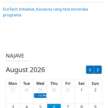
EcoTech Initiative_Konacna rang lista korisnika
programa
NAJAVE
August 2026
Mon
Tue
Wed
Thu
Fri
Sat
Sun
27
28
29
30
31
1
2
10a
Potpisivanje ugovora sa neprofitnim organizacijama
3
4
5
6
7
8
9