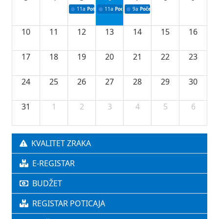
11a
Potpisivanje ugovora o stipendijama za srednjoškolce
11a
Podrška razvoju vodne infrastrukture u Tu
9a
Početak izgradnje nove fiskultur
10
11
12
13
14
15
16
17
18
19
20
21
22
23
24
25
26
27
28
29
30
31
1
2
3
4
5
6
KVALITET ZRAKA
E-REGISTAR
BUDŽET
REGISTAR POTICAJA