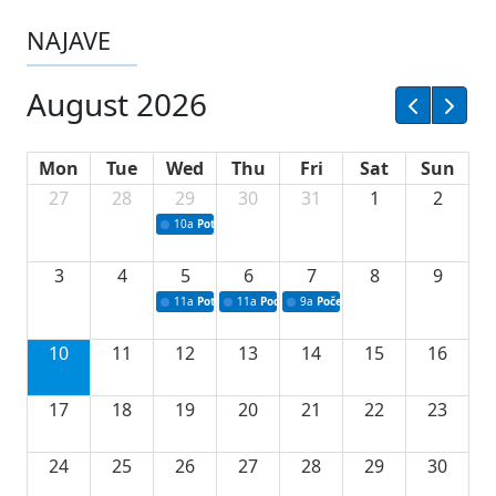
NAJAVE
August 2026
Mon
Tue
Wed
Thu
Fri
Sat
Sun
27
28
29
30
31
1
2
10a
Potpisivanje ugovora sa neprofitnim organizacijama
3
4
5
6
7
8
9
11a
Potpisivanje ugovora o stipendijama za srednjoškolce
11a
Podrška razvoju vodne infrastrukture u Tu
9a
Početak izgradnje nove fiskultur
10
11
12
13
14
15
16
17
18
19
20
21
22
23
24
25
26
27
28
29
30