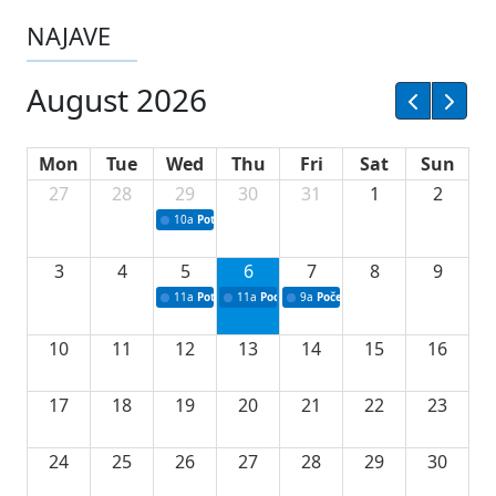
NAJAVE
August 2026
Mon
Tue
Wed
Thu
Fri
Sat
Sun
27
28
29
30
31
1
2
10a
Potpisivanje ugovora sa neprofitnim organizacijama
3
4
5
6
7
8
9
11a
Potpisivanje ugovora o stipendijama za srednjoškolce
11a
Podrška razvoju vodne infrastrukture u Tu
9a
Početak izgradnje nove fiskultur
10
11
12
13
14
15
16
17
18
19
20
21
22
23
24
25
26
27
28
29
30