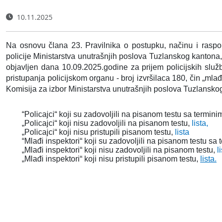
10.11.2025
Na osnovu člana 23. Pravilnika o postupku, načinu i raspor
policije Ministarstva unutrašnjih poslova Tuzlanskog kantona
objavljen dana 10.09.2025.godine za prijem policijskih služ
pristupanja policijskom organu - broj izvršilaca 180, čin „mlađ
Komisija za izbor Ministarstva unutrašnjih poslova Tuzlanskog
“Policajci“ koji su zadovoljili na pisanom testu sa termin
„Policajci“ koji nisu zadovoljili na pisanom testu,
lista,
„Policajci“ koji nisu pristupili pisanom testu,
lista
“Mlađi inspektori“ koji su zadovoljili na pisanom testu sa
„Mlađi inspektori“ koji nisu zadovoljili na pisanom testu,
l
„Mlađi inspektori“ koji nisu pristupili pisanom testu,
lista.