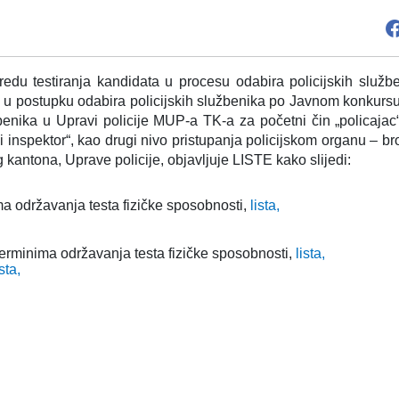
edu testiranja kandidata u procesu odabira policijskih služ
, u postupku odabira policijskih službenika po Javnom konkursu-
benika u Upravi policije MUP-a TK-a za početni čin „policajac“
i inspektor“, kao drugi nivo pristupanja policijskom organu – bro
 kantona, Uprave policije, objavljuje LISTE kako slijedi:
ima održavanja testa fizičke sposobnosti,
lista,
 terminima održavanja testa fizičke sposobnosti,
lista,
ista,