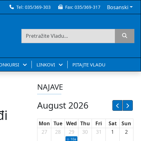
Bosanski
Tel:
035/369-303
Fax:
035/369-317
KONKURSI
LINKOVI
PITAJTE VLADU
NAJAVE
August 2026
đi
Mon
Tue
Wed
Thu
Fri
Sat
Sun
27
28
29
30
31
1
2
10a
Potpisivanje ugovora sa neprofitnim or