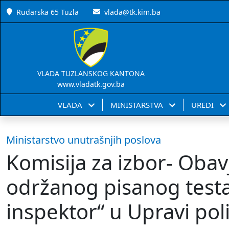
Rudarska 65 Tuzla
vlada@tk.kim.ba
VLADA TUZLANSKOG KANTONA
www.vladatk.gov.ba
VLADA
MINISTARSTVA
UREDI
Ministarstvo unutrašnjih poslova
Komisija za izbor- Obav
održanog pisanog testa z
inspektor“ u Upravi pol