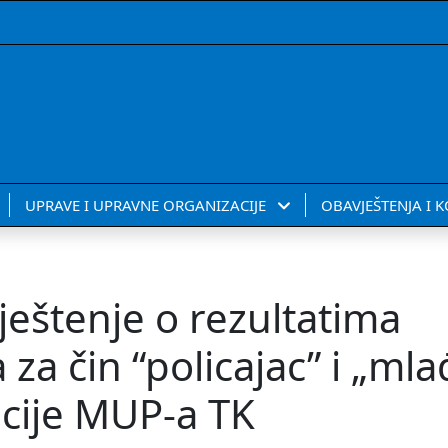
UPRAVE I UPRAVNE ORGANIZACIJE
OBAVJEŠTENJA I 
ještenje o rezultatima
a čin “policajac” i „mla
icije MUP-a TK