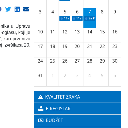
3
4
5
6
7
8
9
11a
Potpisivanje ugovora o stipendijama za 
11a
Podrška razvoju vodne infrastr
9a
Početak izgradnje nove f
benika u Upravu
10
11
12
13
14
15
16
oglasu, koji je
, kao prvi nivo
j izvršilaca 20,
17
18
19
20
21
22
23
24
25
26
27
28
29
30
31
1
2
3
4
5
6
KVALITET ZRAKA
E-REGISTAR
BUDŽET