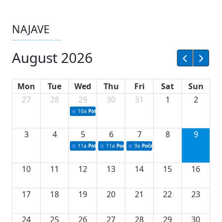
NAJAVE
August 2026
Mon
Tue
Wed
Thu
Fri
Sat
Sun
27
28
29
30
31
1
2
10a
Potpisivanje ugovora sa neprofitnim organizacijama
3
4
5
6
7
8
9
11a
Potpisivanje ugovora o stipendijama za srednjoškolce
11a
Podrška razvoju vodne infrastrukture u Tu
9a
Početak izgradnje nove fiskultur
10
11
12
13
14
15
16
17
18
19
20
21
22
23
24
25
26
27
28
29
30