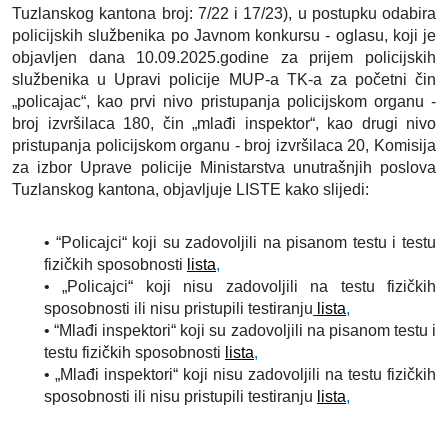
Tuzlanskog kantona broj: 7/22 i 17/23), u postupku odabira
policijskih službenika po Javnom konkursu - oglasu, koji je
objavljen dana 10.09.2025.godine za prijem policijskih
službenika u Upravi policije MUP-a TK-a za početni čin
„policajac“, kao prvi nivo pristupanja policijskom organu -
broj izvršilaca 180, čin „mlađi inspektor“, kao drugi nivo
pristupanja policijskom organu - broj izvršilaca 20, Komisija
za izbor Uprave policije Ministarstva unutrašnjih poslova
Tuzlanskog kantona, objavljuje LISTE kako slijedi:
• “Policajci“ koji su zadovoljili na pisanom testu i testu
fizičkih sposobnosti
lista
,
• „Policajci“ koji nisu zadovoljili na testu fizičkih
sposobnosti ili nisu pristupili testiranju
lista
,
• “Mlađi inspektori“ koji su zadovoljili na pisanom testu i
testu fizičkih sposobnosti
lista
,
• „Mlađi inspektori“ koji nisu zadovoljili na testu fizičkih
sposobnosti ili nisu pristupili testiranju
lista
,