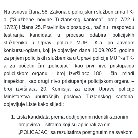
Na osnovu člana
58. Zakona o policijskim službenicima TK-
a
("Službene novine Tuzlanskog kantona", broj: 7/22 i
17/23)
i člana 25. Pravilnika o postupku, načinu i rasporedu
testiranja kandidata u procesu odabira policijskih
službenika
u Upravi policije MUP TK-a, po Javnom
konkursu-oglasu, koji je objavljen dana 10.09.2025. godine
za prijem policijskih službenika u Upravi policije MUP-a TK-
a za početni čin „policajac“, kao prvi nivo pristupanja
policijskom organu - broj izvršilaca 180 i čin „mlađi
inspektor“, kao drugi nivo pristupanja policijskom organu –
broj izvršilaca 20, Komisija za izbor Uprave policije
Ministarstva unutrašnjih poslova Tuzlanskog kantona,
objavljuje Liste kako slijedi:
1.
Lista kandidata prema dodijeljenim identifikacionim
brojevima – šiframa koji su aplicirali za čin
„POLICAJAC“ sa rezultatima postignutim na svakom