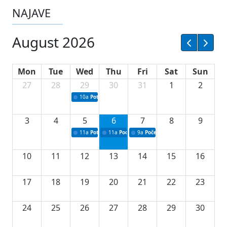
NAJAVE
August 2026
Mon
Tue
Wed
Thu
Fri
Sat
Sun
27
28
29
30
31
1
2
10a
Potpisivanje ugovora sa neprofitnim organizacijama
3
4
5
6
7
8
9
11a
Potpisivanje ugovora o stipendijama za srednjoškolce
11a
Podrška razvoju vodne infrastrukture u Tu
9a
Početak izgradnje nove fiskultur
10
11
12
13
14
15
16
17
18
19
20
21
22
23
24
25
26
27
28
29
30