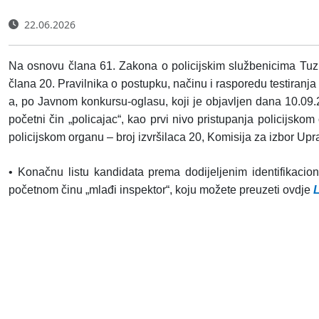
22.06.2026
Na osnovu člana 61. Zakona o policijskim službenicima Tuzla
člana 20. Pravilnika o postupku, načinu i rasporedu testiranj
a,
po Javnom konkursu-oglasu, koji je objavljen dana 10.09.2
početni čin „policajac“, kao prvi nivo pristupanja policijskom
policijskom organu – broj izvršilaca 20, Komisija za izbor Up
• Konačnu listu
kandidata prema dodijeljenim identifikaci
početnom činu „mlađi inspektor“, koju možete preuzeti ovdje
L