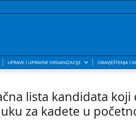
UPRAVE I UPRAVNE ORGANIZACIJE
OBAVJEŠTENJA I 
čna lista kandidata koji ć
buku za kadete u počet