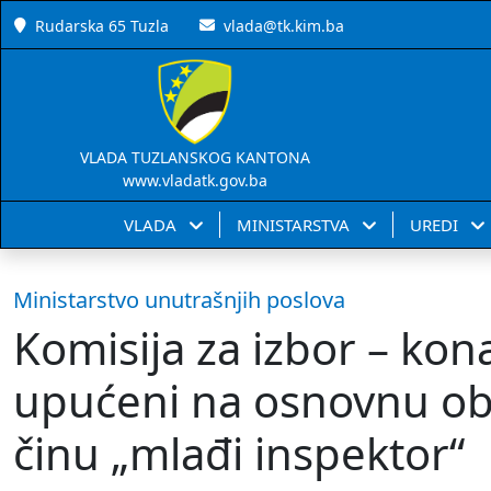
Rudarska 65 Tuzla
vlada@tk.kim.ba
VLADA TUZLANSKOG KANTONA
www.vladatk.gov.ba
VLADA
MINISTARSTVA
UREDI
Ministarstvo unutrašnjih poslova
Komisija za izbor – kona
upućeni na osnovnu o
činu „mlađi inspektor“