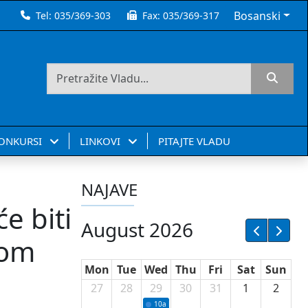
Bosanski
Tel:
035/369-303
Fax:
035/369-317
KONKURSI
LINKOVI
PITAJTE VLADU
NAJAVE
e biti
August 2026
nom
Mon
Tue
Wed
Thu
Fri
Sat
Sun
27
28
29
30
31
1
2
10a
Potpisivanje ugovora sa neprofitnim or