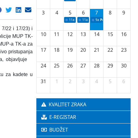
3
4
5
6
7
8
9
11a
Potpisivanje ugovora o stipendijama za 
11a
Podrška razvoju vodne infrastr
9a
Početak izgradnje nove f
 7/22 i 17/23)
i
10
11
12
13
14
15
16
olicije MUP TK-
e MUP-a TK-a za
17
18
19
20
21
22
23
nivo pristupanja
a, objavljuje
24
25
26
27
28
29
30
u za kadete u
31
1
2
3
4
5
6
KVALITET ZRAKA
E-REGISTAR
BUDŽET