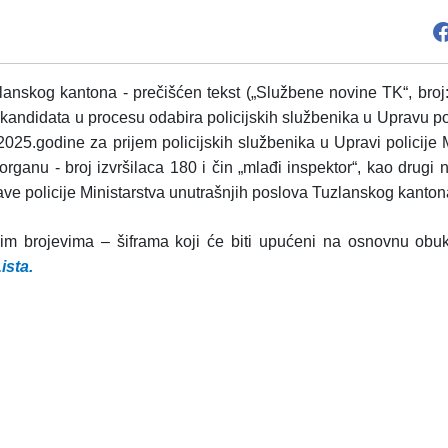
nskog kantona - prečišćen tekst („Službene novine TK“, broj:
a kandidata u procesu odabira policijskih službenika u Upravu p
025.godine za prijem policijskih službenika u Upravi policij
 organu - broj izvršilaca 180 i čin „mlađi inspektor“, kao drugi 
rave policije Ministarstva unutrašnjih poslova Tuzlanskog kanton
onim brojevima – šiframa
koji će biti upućeni
na osnovnu obuk
ista.