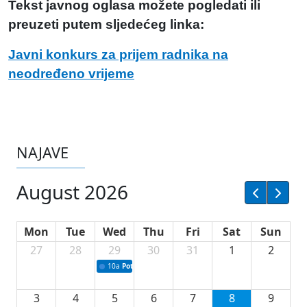
Tekst javnog oglasa možete pogledati ili
preuzeti putem sljedećeg linka:
Javni konkurs za prijem radnika na
neodređeno vrijeme
NAJAVE
August 2026
Mon
Tue
Wed
Thu
Fri
Sat
Sun
27
28
29
30
31
1
2
10a
Potpisivanje ugovora sa neprofitnim organizacijama
3
4
5
6
7
8
9