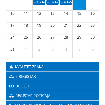
11a
Potpisivanje ugovora o stipendijama za srednjoškolce
11a
Podrška razvoju vodne infrastrukture u Tu
9a
Početak izgradnje nove fiskultur
10
11
12
13
14
15
16
17
18
19
20
21
22
23
24
25
26
27
28
29
30
31
1
2
3
4
5
6
KVALITET ZRAKA
E-REGISTAR
BUDŽET
REGISTAR POTICAJA