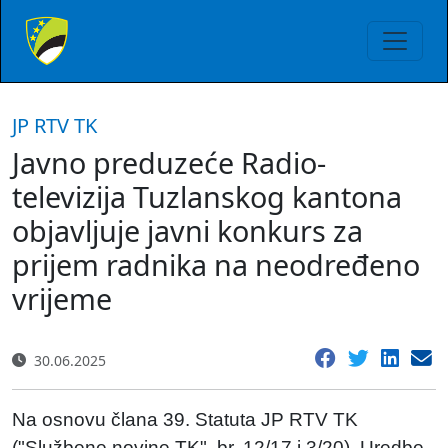
JP RTV TK
Javno preduzeće Radio-
televizija Tuzlanskog kantona
objavljuje javni konkurs za
prijem radnika na neodređeno
vrijeme
30.06.2025
Na osnovu člana 39. Statuta JP RTV TK
("Službene novine TK", br. 12/17 i 3/20), Uredbe