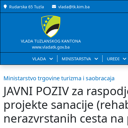
Rudarska 65 Tuzla
vlada@tk.kim.ba
VLADA TUZLANSKOG KANTONA
www.vladatk.gov.ba
VLADA
MINISTARSTVA
UREDI
Ministarstvo trgovine turizma i saobracaja
JAVNI POZIV za raspodj
projekte sanacije (rehabi
nerazvrstanih cesta na