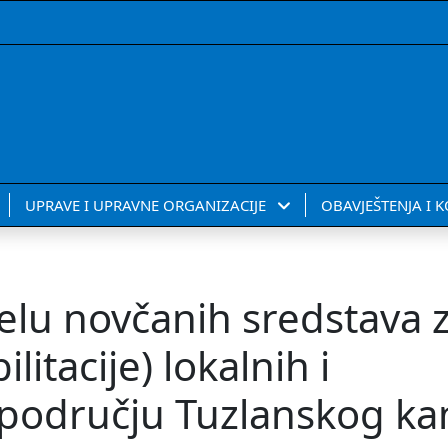
UPRAVE I UPRAVNE ORGANIZACIJE
OBAVJEŠTENJA I 
elu novčanih sredstava 
litacije) lokalnih i
 području Tuzlanskog k