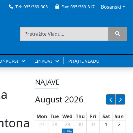
Bosanski
Tel:
035/369-303
Fax:
035/369-317
KONKURSI
LINKOVI
PITAJTE VLADU
NAJAVE
za
August 2026
Mon
Tue
Wed
Thu
Fri
Sat
Sun
antona
27
28
29
30
31
1
2
10a
Potpisivanje ugovora sa neprofitnim or