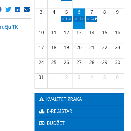
3
4
5
6
7
8
9
11a
Potpisivanje ugovora o stipendijama za 
11a
Podrška razvoju vodne infrastr
9a
Početak izgradnje nove f
dručju TK
10
11
12
13
14
15
16
17
18
19
20
21
22
23
24
25
26
27
28
29
30
31
1
2
3
4
5
6
KVALITET ZRAKA
E-REGISTAR
BUDŽET