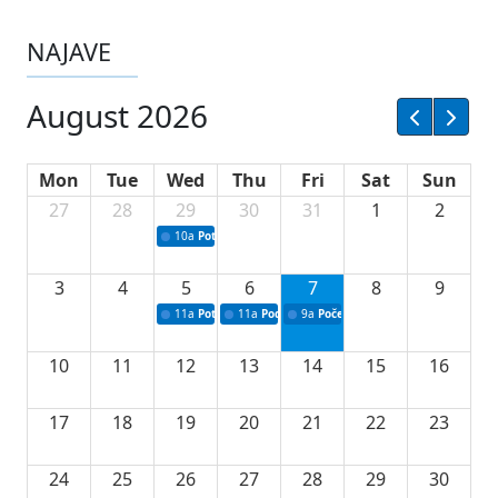
NAJAVE
August 2026
Mon
Tue
Wed
Thu
Fri
Sat
Sun
27
28
29
30
31
1
2
10a
Potpisivanje ugovora sa neprofitnim organizacijama
3
4
5
6
7
8
9
11a
Potpisivanje ugovora o stipendijama za srednjoškolce
11a
Podrška razvoju vodne infrastrukture u Tu
9a
Početak izgradnje nove fiskultur
10
11
12
13
14
15
16
17
18
19
20
21
22
23
24
25
26
27
28
29
30