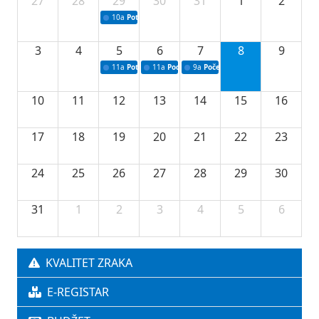
27
28
29
30
31
1
2
10a
Potpisivanje ugovora sa neprofitnim organizacijama
3
4
5
6
7
8
9
11a
Potpisivanje ugovora o stipendijama za srednjoškolce
11a
Podrška razvoju vodne infrastrukture u Tu
9a
Početak izgradnje nove fiskultur
10
11
12
13
14
15
16
17
18
19
20
21
22
23
24
25
26
27
28
29
30
31
1
2
3
4
5
6
KVALITET ZRAKA
E-REGISTAR