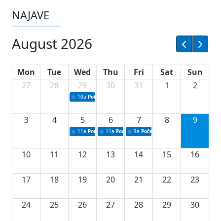
NAJAVE
August 2026
Mon
Tue
Wed
Thu
Fri
Sat
Sun
27
28
29
30
31
1
2
10a
Potpisivanje ugovora sa neprofitnim organizacijama
3
4
5
6
7
8
9
11a
Potpisivanje ugovora o stipendijama za srednjoškolce
11a
Podrška razvoju vodne infrastrukture u Tu
9a
Početak izgradnje nove fiskultur
10
11
12
13
14
15
16
17
18
19
20
21
22
23
24
25
26
27
28
29
30