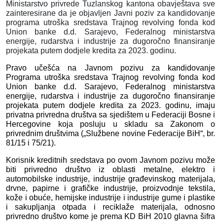
Ministarstvo privrede Tuzlanskog kantona obavještava sve
zainteresirane da je objavljen Javni poziv za kandidovanje
programa utroška sredstava Trajnog revolving fonda kod
Union banke d.d. Sarajevo, Federalnog ministarstva
energije, rudarstva i industrije za dugoročno finansiranje
projekata putem dodjele kredita za 2023. godinu.
Pravo učešća na Javnom pozivu za kandidovanje
Programa utroška sredstava Trajnog revolving fonda kod
Union banke d.d. Sarajevo, Federalnog ministarstva
energije, rudarstva i industrije za dugoročno finansiranje
projekata putem dodjele kredita za 2023. godinu, imaju
privatna privredna društva sa sjedištem u Federaciji Bosne i
Hercegovine koja posluju u skladu sa Zakonom o
privrednim društvima („Službene novine Federacije BiH“, br.
81/15 i 75/21).
Korisnik kreditnih sredstava po ovom Javnom pozivu može
biti privredno društvo iz oblasti metalne, elektro i
automobilske industrije, industrije građevinskog materijala,
drvne, papirne i grafičke industrije, proizvodnje tekstila,
kože i obuće, hemijske industrije i industrije gume i plastike
i sakupljanja otpada i reciklaže materijala, odnosno
privredno društvo kome je prema KD BiH 2010 glavna šifra