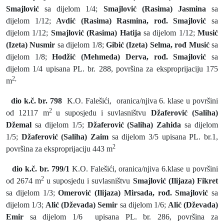
Smajlović
sa dijelom 1/4;
Smajlović (Rasima) Jasmina
sa
dijelom 1/12;
Avdić (Rasima) Rasmina, rođ. Smajlović
sa
dijelom 1/12;
Smajlović (Rasima) Hatija
sa dijelom 1/12;
Musić
(Izeta) Nusmir
sa dijelom 1/8;
Gibić (Izeta) Selma, rođ Musić
sa
dijelom 1/8;
Hodžić (Mehmeda) Derva, rođ. Smajlović
sa
dijelom 1/4 upisana PL. br. 288, površina za eksproprijaciju 175
2,
m
dio k.č. br. 798
K.O. Falešići,
oranica/njiva 6. klase u površini
2
od 12117 m
u suposjedu i suvlasništvu
Džaferović (Saliha)
Džemal
sa dijelom 1/5;
Džaferović (Saliha) Zahida
sa dijelom
1/5;
Džaferović (Saliha) Zaim
sa dijelom 3/5 upisana PL. br.1,
2
površina za eksproprijaciju 443 m
dio k.č. br. 799/1
K.O. Falešići, oranica/njiva 6.klase u površini
2
od 2674 m
u suposjedu i suvlasništvu
Smajlović (Ilijaza) Fikret
sa dijelom 1/3;
Omerović (Ilijaza) Mirsada, rođ. Smajlović
sa
dijelom 1/3;
Alić (Dževada) Semir
sa dijelom 1/6;
Alić (Dževada)
Emir
sa dijelom 1/6
upisana PL. br. 286, površina za