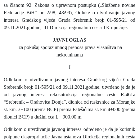
sa članom 92. Zakona o upravnom postupku („Službene novine
Federacije BiH“ br. 2/98, 48/99), Odluke o utvrđivanju javnog
interesa
Gradskog vijeća Grada Srebrenik broj: 01-595/21 od
09.11.2021.godine
, JU Direkcija regionalnih cesta TK upućuje:
JAVNI OGLAS
za pokušaj sporazumnog prenosa prava vlasništva na
nekretninama
I
Odlukom o utvrđivanju javnog interesa
Gradskog vijeća Grada
Srebrenik broj: 01-595/21 od 09.11.2021.godine
, utvrđeno je da je
od javnog interesa rekosntrukcija regionalne ceste R-461a
“Srebrenik – Orahovica Donja”, dionica od raskrsnice za Moranjke
st. km. 3+100 (prema BCP) prema Falešićima st. km 4+000 (prema
dionici BCP) u dužini cca L= 900,00 m.
Odlukom o utvrđivanju javnog interesa određeno je da je korisnik
potpune eksproprijacije Javna ustanova Direkcija regionalnih cesta