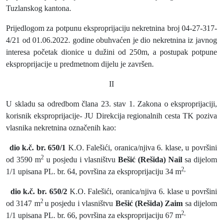
Tuzlanskog kantona.
Prijedlogom za potpunu eksproprijaciju nekretnina broj 04-27-317-
4/21 od 01.06.2022. godine obuhvaćen je dio nekretnina iz javnog
interesa početak dionice u dužini od 250m, a postupak potpune
eksproprijacije u predmetnom dijelu je završen.
II
U skladu sa odredbom člana 23. stav 1. Zakona o eksproprijaciji,
korisnik eksproprijacije- JU Direkcija regionalnih cesta TK poziva
vlasnika nekretnina označenih kao:
dio k.č. br. 650/1
K.O. Falešići, oranica/njiva 6. klase, u površini
2
od 3590 m
u posjedu i vlasništvu
Bešić (Rešida) Nail
sa dijelom
2,
1/1 upisana PL. br. 64, površina za eksproprijaciju 34 m
dio k.č. br. 650/2
K.O. Falešići, oranica/njiva 6. klase u površini
2
od 3147 m
u posjedu i vlasništvu
Bešić (Rešida) Zaim
sa dijelom
2,
1/1 upisana PL. br. 66, površina za eksproprijaciju 67 m