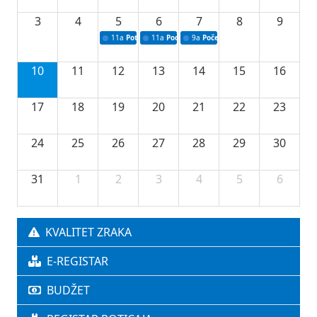
3
4
5
6
7
8
9
11a
Potpisivanje ugovora o stipendijama za srednjoškolce
11a
Podrška razvoju vodne infrastrukture u Tu
9a
Početak izgradnje nove fiskultur
10
11
12
13
14
15
16
17
18
19
20
21
22
23
24
25
26
27
28
29
30
31
1
2
3
4
5
6
KVALITET ZRAKA
E-REGISTAR
BUDŽET