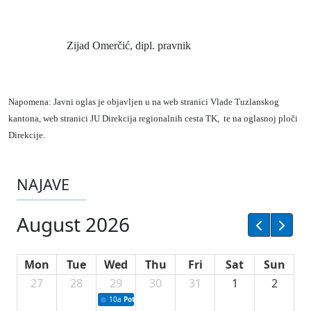
Zijad Omerčić, dipl. pravnik
Napomena: Javni oglas je objavljen u na web stranici Vlade Tuzlanskog
kantona, web stranici JU Direkcija regionalnih cesta TK,
te na oglasnoj ploči
Direkcije.
NAJAVE
August 2026
Mon
Tue
Wed
Thu
Fri
Sat
Sun
27
28
29
30
31
1
2
10a
Potpisivanje ugovora sa neprofitnim organizacijama