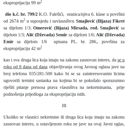
2
eksproprijaciju 99 m
dio k.č. br. 799/2
K.O. Falešići,
oranica/njiva 6. klase u površini
2
od 2674 m
u suposjedu i suvlasništvu
Smajlović (Ilijaza) Fikret
sa dijelom 1/3;
Omerović (Ilijaza) Mirsada, rođ. Smajlović
sa
dijelom 1/3;
Alić (Dževada) Semir
sa dijelom 1/6;
Alić (Dževada)
Emir
sa dijelom 1/6
upisana PL. br. 286,, površina za
2
eksproprijaciju 42 m
kao i sva druga lica koja imaju na zakonu zasnovan interes, da
se u
roku od 8 dana od dana
objavljivanja ovog Javnog oglasa jave na
broj telefona 035/281-500 kako bi se sa zainteresovanim licima
ugovorili termini sastanka na kojima bi se pokušalo sporazumno
riješiti pitanje prenosa prava vlasništva na nekretninama,
prije
podnošenja prijedloga za eksproprijaciju istih.
III
Ukoliko se vlasnici nekretnine ili druga lica koja imaju na zakonu
zasnovan interes, u ostavljenom roku ne jave na ovaj Javni oglas,