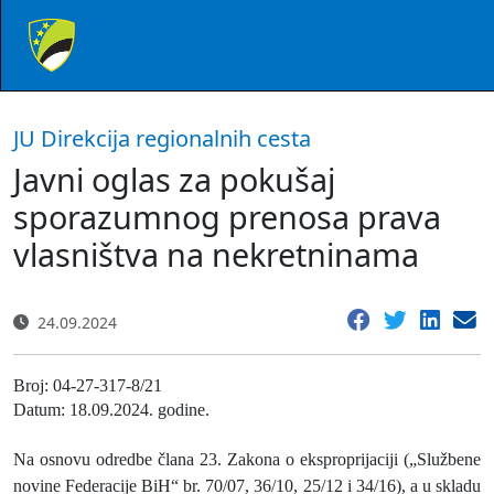
JU Direkcija regionalnih cesta
Javni oglas za pokušaj
sporazumnog prenosa prava
vlasništva na nekretninama
24.09.2024
Broj: 04-27-317-8/21
Datum: 18.09.2024. godine.
Na osnovu odredbe člana 23. Zakona o eksproprijaciji („Službene
novine Federacije BiH“ br. 70/07, 36/10, 25/12 i 34/16), a u skladu