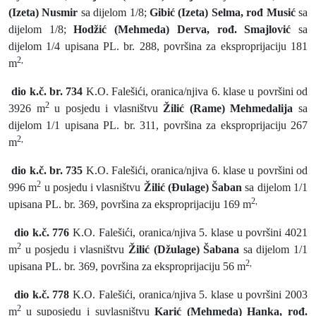
(Izeta) Nusmir
sa dijelom 1/8;
Gibić (Izeta) Selma, rođ Musić
sa
dijelom 1/8;
Hodžić (Mehmeda) Derva, rođ. Smajlović
sa
dijelom 1/4 upisana PL. br. 288, površina za eksproprijaciju 181
2,
m
dio k.č. br. 734
K.O. Falešići, oranica/njiva 6. klase u površini od
2
3926 m
u posjedu i vlasništvu
Žilić (Rame) Mehmedalija
sa
dijelom 1/1 upisana PL. br. 311, površina za eksproprijaciju 267
2,
m
dio k.č. br. 735
K.O. Falešići, oranica/njiva 6. klase u površini od
2
996 m
u posjedu i vlasništvu
Žilić (Đulage) Šaban
sa dijelom 1/1
2,
upisana PL. br. 369, površina za eksproprijaciju 169 m
dio k.č. 776
K.O. Falešići, oranica/njiva 5. klase u površini 4021
2
m
u posjedu i vlasništvu
Žilić (Džulage) Šabana
sa dijelom 1/1
2,
upisana PL. br. 369, površina za eksproprijaciju 56 m
dio k.č. 778
K.O. Falešići, oranica/njiva 5. klase u površini 2003
2
m
u suposjedu i suvlasništvu
Karić (Mehmeda) Hanka, rođ.