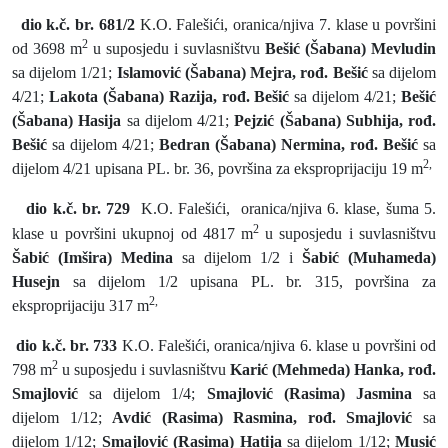
dio k.č. br. 681/2
K.O. Falešići, oranica/njiva 7. klase u površini
2
od 3698 m
u suposjedu i suvlasništvu
Bešić (Šabana) Mevludin
sa dijelom 1/21;
Islamović (Šabana) Mejra, rođ. Bešić
sa dijelom
4/21;
Lakota (Šabana) Razija, rođ. Bešić
sa dijelom 4/21;
Bešić
(Šabana) Hasija
sa dijelom 4/21;
Pejzić (Šabana) Subhija, rođ.
Bešić
sa dijelom 4/21;
Bedran (Šabana) Nermina, rođ. Bešić
sa
2,
dijelom 4/21 upisana PL. br. 36, površina za eksproprijaciju 19 m
dio k.č. br. 729
K.O. Falešići,
oranica/njiva 6. klase, šuma 5.
2
klase u površini ukupnoj od 4817 m
u suposjedu i suvlasništvu
Šabić (Imšira) Medina
sa dijelom 1/2 i
Šabić (Muhameda)
Husejn
sa dijelom 1/2 upisana PL. br. 315, površina za
2,
eksproprijaciju 317 m
dio k.č. br. 733
K.O. Falešići, oranica/njiva 6. klase u površini od
2
798 m
u suposjedu i suvlasništvu
Karić (Mehmeda) Hanka, rođ.
Smajlović
sa dijelom 1/4;
Smajlović (Rasima) Jasmina
sa
dijelom 1/12;
Avdić (Rasima) Rasmina, rođ. Smajlović
sa
dijelom 1/12;
Smajlović (Rasima) Hatija
sa dijelom 1/12;
Musić