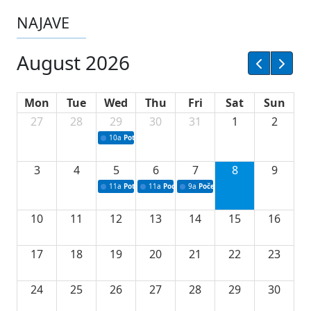
NAJAVE
August 2026
Mon
Tue
Wed
Thu
Fri
Sat
Sun
27
28
29
30
31
1
2
10a
Potpisivanje ugovora sa neprofitnim organizacijama
3
4
5
6
7
8
9
11a
Potpisivanje ugovora o stipendijama za srednjoškolce
11a
Podrška razvoju vodne infrastrukture u Tu
9a
Početak izgradnje nove fiskultur
10
11
12
13
14
15
16
17
18
19
20
21
22
23
24
25
26
27
28
29
30