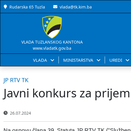
Rudarska 65 Tuzla
vlada@tk.kim.ba
VLADA TUZLANSKOG KANTONA
www.vladatk.gov.ba
VLADA
MINISTARSTVA
UREDI
JP RTV TK
Javni konkurs za prije
26.07.2024
Na osnovu člana 39. Statuta JP RTV TK ("Službene 