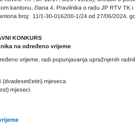
om kantonu, člana 4. Pravilnika o radu JP RTV TK i 
 kantona broj: 11/1-30-016200-1/24 od 27/06/2024. g
AVNI KONKURS
dnika na određeno vrijeme
dređeno vrijeme, radi popunjavanja upražnjenih radni
24 (dvadesetčetiri) mjeseca
est) mjeseci
vrijeme