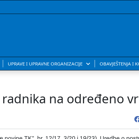
UPRAVE I UPRAVNE ORGANIZACIJE
OBAVJEŠTENJA I 
m radnika na određeno v
novine TK", br. 12/17, 3/20 i 19/23), Uredbe o pos