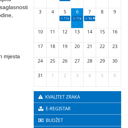
saglasnosti
3
4
5
6
7
8
9
odine,
11a
Potpisivanje ugovora o stipendijama za 
11a
Podrška razvoju vodne infrastr
9a
Početak izgradnje nove f
10
11
12
13
14
15
16
17
18
19
20
21
22
23
h mjesta
24
25
26
27
28
29
30
31
1
2
3
4
5
6
KVALITET ZRAKA
E-REGISTAR
BUDŽET