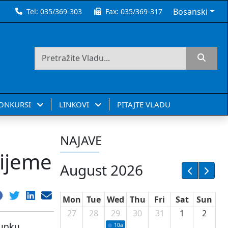
Bosanski
Tel:
035/369-303
Fax:
035/369-317
KONKURSI
LINKOVI
PITAJTE VLADU
NAJAVE
rijeme
August 2026
Mon
Tue
Wed
Thu
Fri
Sat
Sun
27
28
29
30
31
1
2
tupku
10a
Potpisivanje ugovora sa neprofitnim or