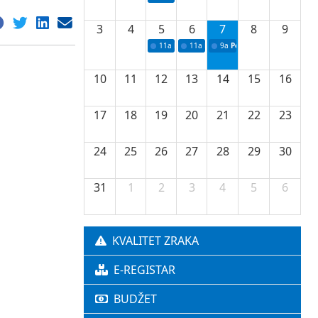
3
4
5
6
7
8
9
11a
Potpisivanje ugovora o stipendijama za 
11a
Podrška razvoju vodne infrastr
9a
Početak izgradnje nove f
10
11
12
13
14
15
16
17
18
19
20
21
22
23
24
25
26
27
28
29
30
31
1
2
3
4
5
6
KVALITET ZRAKA
E-REGISTAR
BUDŽET