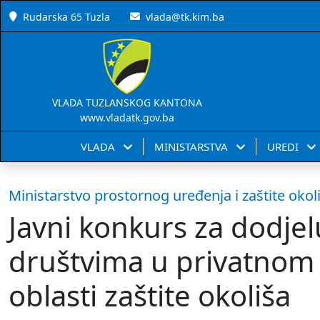
Rudarska 65 Tuzla
vlada@tk.kim.ba
VLADA TUZLANSKOG KANTONA
www.vladatk.gov.ba
VLADA
MINISTARSTVA
UREDI
Ministarstvo prostornog uređenja i zaštite okol
Javni konkurs za dodje
društvima u privatnom v
oblasti zaštite okoliša