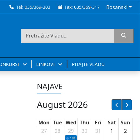
Bosanski
Tel:
035/369-303
Fax:
035/369-317
KONKURSI
LINKOVI
PITAJTE VLADU
NAJAVE
August 2026
Mon
Tue
Wed
Thu
Fri
Sat
Sun
27
28
29
30
31
1
2
10a
Potpisivanje ugovora sa neprofitnim or