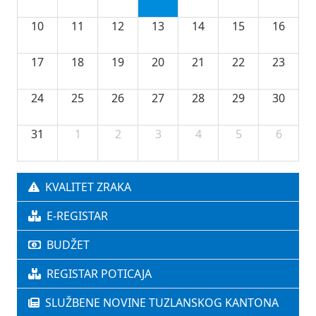
10
11
12
13
14
15
16
17
18
19
20
21
22
23
24
25
26
27
28
29
30
31
1
2
3
4
5
6
KVALITET ZRAKA
E-REGISTAR
BUDŽET
REGISTAR POTICAJA
SLUŽBENE NOVINE TUZLANSKOG KANTONA