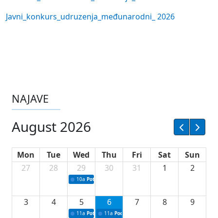
Javni_konkurs_udruzenja_međunarodni_ 2026
NAJAVE
August 2026
Mon
Tue
Wed
Thu
Fri
Sat
Sun
27
28
29
30
31
1
2
10a
Potpisivanje ugovora sa neprofitnim organizacijama
3
4
5
6
7
8
9
11a
Potpisivanje ugovora o stipendijama za srednjoškolce
11a
Podrška razvoju vodne infrastrukture u Tu