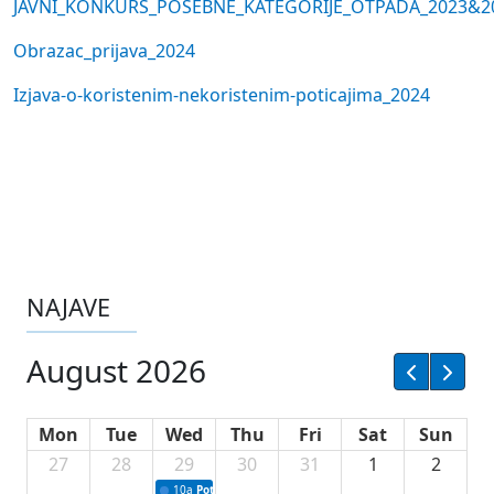
JAVNI_KONKURS_POSEBNE_KATEGORIJE_OTPADA_2023&2
Obrazac_prijava_2024
Izjava-o-koristenim-nekoristenim-poticajima_2024
NAJAVE
August 2026
Mon
Tue
Wed
Thu
Fri
Sat
Sun
27
28
29
30
31
1
2
10a
Potpisivanje ugovora sa neprofitnim organizacijama