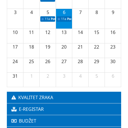
3
4
5
6
7
8
9
11a
Potpisivanje ugovora o stipendijama za srednjoškolce
11a
Podrška razvoju vodne infrastrukture u Tu
10
11
12
13
14
15
16
17
18
19
20
21
22
23
24
25
26
27
28
29
30
31
1
2
3
4
5
6
KVALITET ZRAKA
E-REGISTAR
BUDŽET