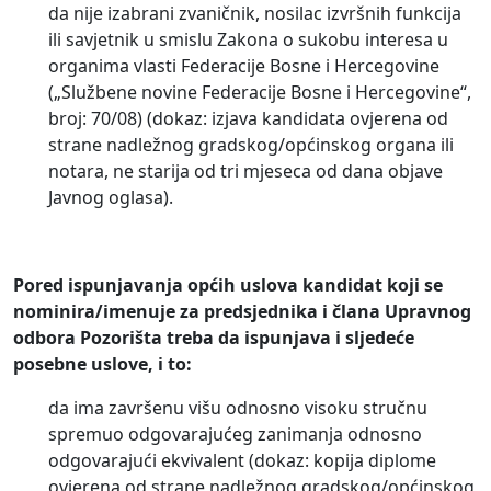
da nije izabrani zvaničnik, nosilac izvršnih funkcija
ili savjetnik u smislu Zakona o sukobu interesa u
organima vlasti Federacije Bosne i Hercegovine
(„Službene novine Federacije Bosne i Hercegovine“,
broj: 70/08) (dokaz: izjava kandidata ovjerena od
strane nadležnog gradskog/općinskog organa ili
notara, ne starija od tri mjeseca od dana objave
Javnog oglasa).
Pored ispunjavanja općih uslova kandidat koji se
nominira/imenuje za predsjednika i člana Upravnog
odbora Pozorišta treba da ispunjava i sljedeće
posebne uslove, i to:
da ima završenu višu odnosno visoku stručnu
spremuo odgovarajućeg zanimanja odnosno
odgovarajući ekvivalent (dokaz: kopija diplome
ovjerena od strane nadležnog gradskog/općinskog