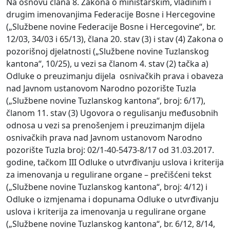
Na osnovu člana 8. Zakona o ministarskim, vladinim i
drugim imenovanjima Federacije Bosne i Hercegovine
(„Službene novine Federacije Bosne i Hercegovine“, br.
12/03, 34/03 i 65/13), člana 20. stav (3) i stav (4) Zakona o
pozorišnoj djelatnosti („Službene novine Tuzlanskog
kantona“, 10/25), u vezi sa članom 4. stav (2) tačka a)
Odluke o preuzimanju dijela osnivačkih prava i obaveza
nad Javnom ustanovom Narodno pozorište Tuzla
(„Službene novine Tuzlanskog kantona“, broj: 6/17),
članom 11. stav (3) Ugovora o regulisanju međusobnih
odnosa u vezi sa prenošenjem i preuzimanjm dijela
osnivačkih prava nad Javnom ustanovom Narodno
pozorište Tuzla broj: 02/1-40-5473-8/17 od 31.03.2017.
godine, tačkom III Odluke o utvrđivanju uslova i kriterija
za imenovanja u regulirane organe – prečišćeni tekst
(„Službene novine Tuzlanskog kantona“, broj: 4/12) i
Odluke o izmjenama i dopunama Odluke o utvrđivanju
uslova i kriterija za imenovanja u regulirane organe
(„Službene novine Tuzlanskog kantona“, br. 6/12, 8/14,