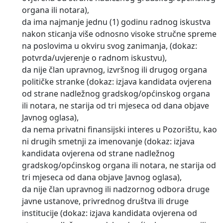
organa ili notara),
da ima najmanje jednu (1) godinu radnog iskustva
nakon sticanja više odnosno visoke stručne spreme
na poslovima u okviru svog zanimanja, (dokaz:
potvrda/uvjerenje o radnom iskustvu),
da nije član upravnog, izvršnog ili drugog organa
političke stranke (dokaz: izjava kandidata ovjerena
od strane nadležnog gradskog/općinskog organa
ili notara, ne starija od tri mjeseca od dana objave
Javnog oglasa),
da nema privatni finansijski interes u Pozorištu, kao
ni drugih smetnji za imenovanje (dokaz: izjava
kandidata ovjerena od strane nadležnog
gradskog/općinskog organa ili notara, ne starija od
tri mjeseca od dana objave Javnog oglasa),
da nije član upravnog ili nadzornog odbora druge
javne ustanove, privrednog društva ili druge
institucije (dokaz: izjava kandidata ovjerena od