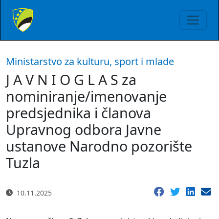
Ministarstvo za kulturu, sport i mlade
J A V N I O G L A S za
nominiranje/imenovanje
predsjednika i članova
Upravnog odbora Javne
ustanove Narodno pozorište
Tuzla
10.11.2025