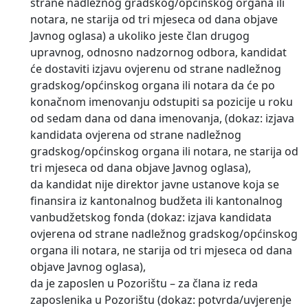
strane nadležnog gradskog/općinskog organa ili
notara, ne starija od tri mjeseca od dana objave
Javnog oglasa) a ukoliko jeste član drugog
upravnog, odnosno nadzornog odbora, kandidat
će dostaviti izjavu ovjerenu od strane nadležnog
gradskog/općinskog organa ili notara da će po
konačnom imenovanju odstupiti sa pozicije u roku
od sedam dana od dana imenovanja, (dokaz: izjava
kandidata ovjerena od strane nadležnog
gradskog/općinskog organa ili notara, ne starija od
tri mjeseca od dana objave Javnog oglasa),
da kandidat nije direktor javne ustanove koja se
finansira iz kantonalnog budžeta ili kantonalnog
vanbudžetskog fonda (dokaz: izjava kandidata
ovjerena od strane nadležnog gradskog/općinskog
organa ili notara, ne starija od tri mjeseca od dana
objave Javnog oglasa),
da je zaposlen u Pozorištu – za člana iz reda
zaposlenika u Pozorištu (dokaz: potvrda/uvjerenje