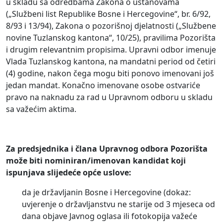
u skladu sa odredbama Zakona o ustanovama
(„Službeni list Republike Bosne i Hercegovine“, br. 6/92,
8/93 i 13/94), Zakona o pozorišnoj djelatnosti („Službene
novine Tuzlanskog kantona“, 10/25), pravilima Pozorišta
i drugim relevantnim propisima. Upravni odbor imenuje
Vlada Tuzlanskog kantona, na mandatni period od četiri
(4) godine, nakon čega mogu biti ponovo imenovani još
jedan mandat. Konačno imenovane osobe ostvariće
pravo na naknadu za rad u Upravnom odboru u skladu
sa važećim aktima.
Za predsjednika i člana Upravnog odbora Pozorišta
može biti nominiran/imenovan kandidat koji
ispunjava slijedeće opće uslove:
da je državljanin Bosne i Hercegovine (dokaz:
uvjerenje o državljanstvu ne starije od 3 mjeseca od
dana objave Javnog oglasa ili fotokopija važeće