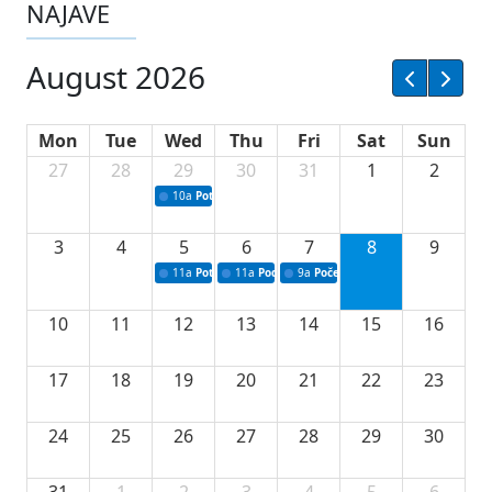
NAJAVE
August 2026
Mon
Tue
Wed
Thu
Fri
Sat
Sun
27
28
29
30
31
1
2
10a
Potpisivanje ugovora sa neprofitnim organizacijama
3
4
5
6
7
8
9
11a
Potpisivanje ugovora o stipendijama za srednjoškolce
11a
Podrška razvoju vodne infrastrukture u Tu
9a
Početak izgradnje nove fiskultur
10
11
12
13
14
15
16
17
18
19
20
21
22
23
24
25
26
27
28
29
30