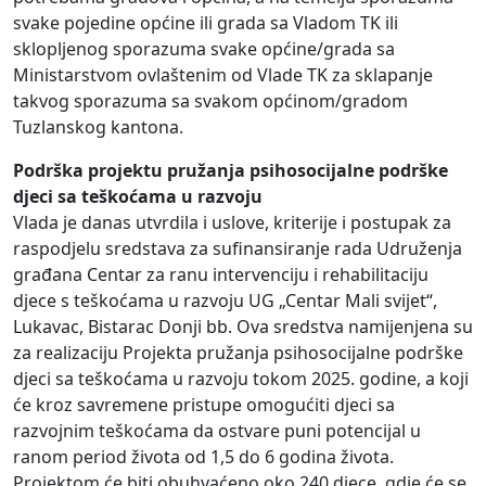
svake pojedine općine ili grada sa Vladom TK ili
sklopljenog sporazuma svake općine/grada sa
Ministarstvom ovlaštenim od Vlade TK za sklapanje
takvog sporazuma sa svakom općinom/gradom
Tuzlanskog kantona.
Podrška projektu pružanja psihosocijalne podrške
djeci sa teškoćama u razvoju
Vlada je danas utvrdila i uslove, kriterije i postupak za
raspodjelu sredstava za sufinansiranje rada Udruženja
građana Centar za ranu intervenciju i rehabilitaciju
djece s teškoćama u razvoju UG „Centar Mali svijet“,
Lukavac, Bistarac Donji bb. Ova sredstva namijenjena su
za realizaciju Projekta pružanja psihosocijalne podrške
djeci sa teškoćama u razvoju tokom 2025. godine, a koji
će kroz savremene pristupe omogućiti djeci sa
razvojnim teškoćama da ostvare puni potencijal u
ranom period života od 1,5 do 6 godina života.
Projektom će biti obuhvaćeno oko 240 djece, gdje će se