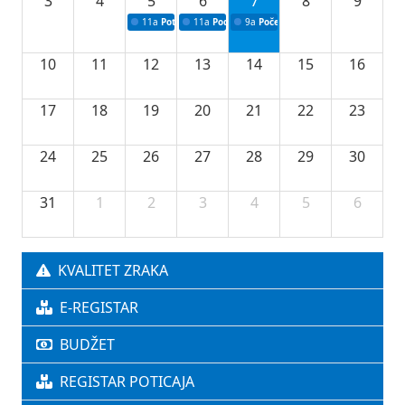
3
4
5
6
7
8
9
11a
Potpisivanje ugovora o stipendijama za srednjoškolce
11a
Podrška razvoju vodne infrastrukture u Tu
9a
Početak izgradnje nove fiskultur
10
11
12
13
14
15
16
17
18
19
20
21
22
23
24
25
26
27
28
29
30
31
1
2
3
4
5
6
KVALITET ZRAKA
E-REGISTAR
BUDŽET
REGISTAR POTICAJA