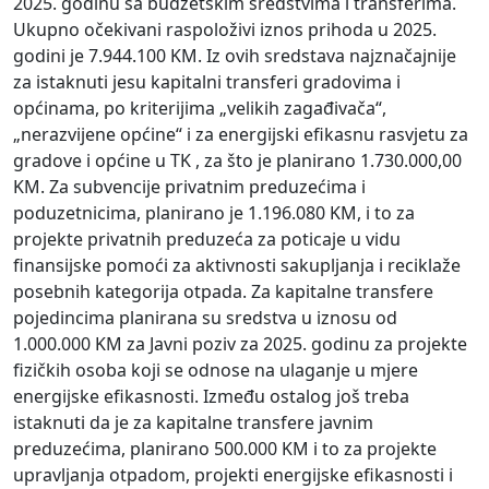
2025. godinu sa budžetskim sredstvima i transferima.
Ukupno očekivani raspoloživi iznos prihoda u 2025.
godini je 7.944.100 KM. Iz ovih sredstava najznačajnije
za istaknuti jesu kapitalni transferi gradovima i
općinama, po kriterijima „velikih zagađivača“,
„nerazvijene općine“ i za energijski efikasnu rasvjetu za
gradove i općine u TK , za što je planirano 1.730.000,00
KM. Za subvencije privatnim preduzećima i
poduzetnicima, planirano je 1.196.080 KM, i to za
projekte privatnih preduzeća za poticaje u vidu
finansijske pomoći za aktivnosti sakupljanja i reciklaže
posebnih kategorija otpada. Za kapitalne transfere
pojedincima planirana su sredstva u iznosu od
1.000.000 KM za Javni poziv za 2025. godinu za projekte
fizičkih osoba koji se odnose na ulaganje u mjere
energijske efikasnosti. Između ostalog još treba
istaknuti da je za kapitalne transfere javnim
preduzećima, planirano 500.000 KM i to za projekte
upravljanja otpadom, projekti energijske efikasnosti i