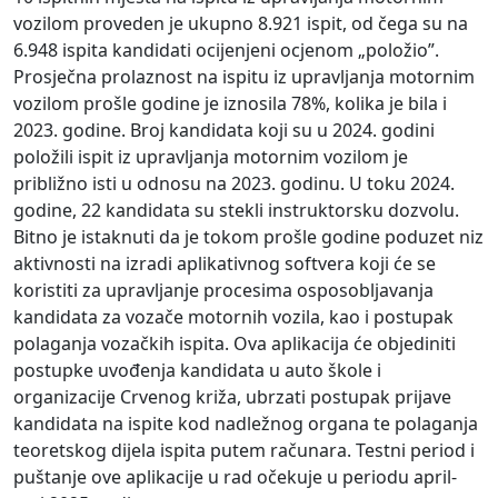
vozilom proveden je ukupno 8.921 ispit, od čega su na
6.948 ispita kandidati ocijenjeni ocjenom „položio”.
Prosječna prolaznost na ispitu iz upravljanja motornim
vozilom prošle godine je iznosila 78%, kolika je bila i
2023. godine. Broj kandidata koji su u 2024. godini
položili ispit iz upravljanja motornim vozilom je
približno isti u odnosu na 2023. godinu. U toku 2024.
godine, 22 kandidata su stekli instruktorsku dozvolu.
Bitno je istaknuti da je tokom prošle godine poduzet niz
aktivnosti na izradi aplikativnog softvera koji će se
koristiti za upravljanje procesima osposobljavanja
kandidata za vozače motornih vozila, kao i postupak
polaganja vozačkih ispita. Ova aplikacija će objediniti
postupke uvođenja kandidata u auto škole i
organizacije Crvenog križa, ubrzati postupak prijave
kandidata na ispite kod nadležnog organa te polaganja
teoretskog dijela ispita putem računara. Testni period i
puštanje ove aplikacije u rad očekuje u periodu april-