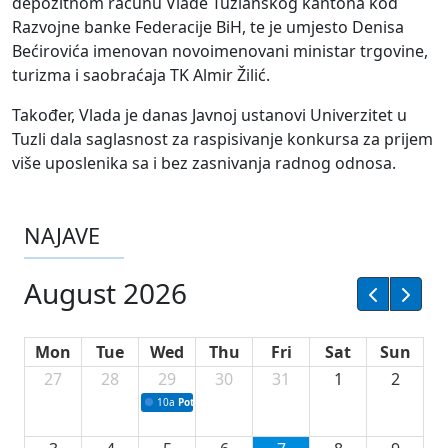
depozitnom računu Vlade Tuzlanskog kantona kod
Razvojne banke Federacije BiH, te je umjesto Denisa
Bećirovića imenovan novoimenovani ministar trgovine,
turizma i saobraćaja TK Almir Žilić.
Također, Vlada je danas Javnoj ustanovi Univerzitet u
Tuzli dala saglasnost za raspisivanje konkursa za prijem
više uposlenika sa i bez zasnivanja radnog odnosa.
NAJAVE
August 2026
Mon
Tue
Wed
Thu
Fri
Sat
Sun
27
28
29
30
31
1
2
10a
Potpisivanje ugovora sa neprofitnim organizacijama