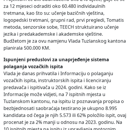
za 12 mjeseci odraditi oko 60.480 individaulnih
tretmana, kao što su: učenje bazičnih vještina,
logopedski tretmani, grupni rad, prvi pregledi, Tomatis
metoda, senzorske sobe, TEECH struktuirano učenje
jezika i predakademske i akademske vještine.
Budžetom je za ovu namjenu Vlada Tuzlanskog kantona
planirala 500.000 KM.
Ispunjeni preduslovi za unaprjeđenje sistema
polaganja vozačkih ispita
Vlada je danas prihvatila i Informaciju o polaganju
vozačkih ispita, instruktorskih ispita i licenciranju
predavača i ispitivača u 2024. godini. Kako se iz
Informacije može vidjeti, na 7 ispitnih mjesta u
Tuzlanskom kantonu, na ispitu iz poznavanja propisa o
bezbjednosati saobraćaja testirano je ukupno 8.995
kandidata od čega je njih 5.573 ili 62% položilo ispit, ovaj
procenat je za 2% manji u odnosu na 2023. godinu. Na
10 ispitnih mjesta na ispitu iz upravljanja motornim