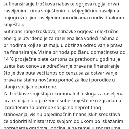
sufinansiranje troškova nabavke ogrjeva (uglja, drva)
raseljenim licima smještenim u izbjegličkim naseljima i
najugroženijim raseljenim porodicama u individualnom
smještaju.
Sufinansiranje troškova, nabavke ogrjeva i električne
energije utvrđeno je za raseljena lica vodeći računa o
prihodima koji se uzimaju u obzir za određivanje prava
na finansiranje. Visina prihoda po članu domaćinstva od
14 % prosječne plate kantona za prethodnu godinu je
uzeta kao osnov za određivanje prava na finansiranje
što je dva puta veći iznos od cenzusa za ostvarivanje
prava na stalnu novčanu pomoć za lice i porodice u
stanju socijalne potrebe.
Za troškove smještaja i komunalnih usluga za raseljena
lica i socijalno ugrožene osobe smještene u zgradama
izgrađenim za potrebe socijalno neprofitnog
stanovanja, visinu pojedinačnih finansijskih sredstava
će odobriti Ministarstvo svojom odlukom po iskazanim
potrebama gradova i općina, a na temelju sporazuma