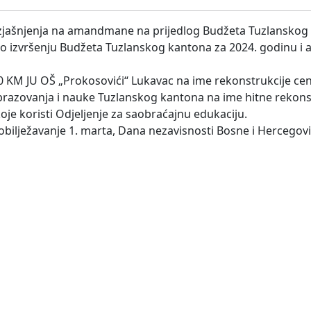
a izjašnjenja na amandmane na prijedlog Budžeta Tuzlanskog
o izvršenju Budžeta Tuzlanskog kantona za 2024. godinu i 
0 KM JU OŠ „Prokosovići“ Lukavac na ime rekonstrukcije ce
 obrazovanja i nauke Tuzlanskog kantona na ime hitne rekons
je koristi Odjeljenje za saobraćajnu edukaciju.
 obilježavanje 1. marta, Dana nezavisnosti Bosne i Hercegov