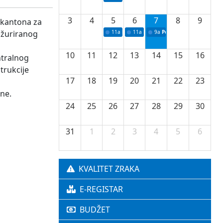
3
4
5
6
7
8
9
 kantona za
ažuriranog
11a
Potpisivanje ugovora o stipendijama za 
11a
Podrška razvoju vodne infrastr
9a
Početak izgradnje nove f
10
11
12
13
14
15
16
ntralnog
trukcije
17
18
19
20
21
22
23
ine.
24
25
26
27
28
29
30
31
1
2
3
4
5
6
KVALITET ZRAKA
E-REGISTAR
BUDŽET