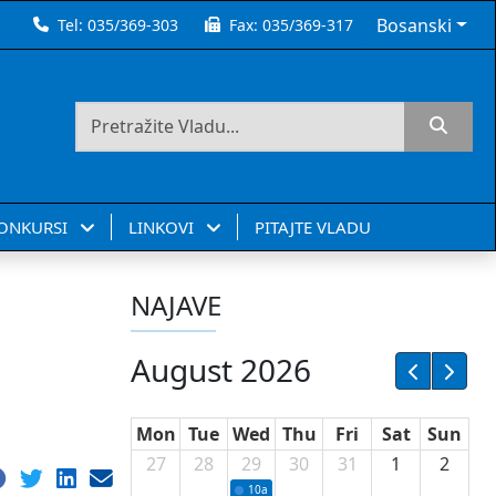
Bosanski
Tel:
035/369-303
Fax:
035/369-317
KONKURSI
LINKOVI
PITAJTE VLADU
NAJAVE
August 2026
Mon
Tue
Wed
Thu
Fri
Sat
Sun
27
28
29
30
31
1
2
10a
Potpisivanje ugovora sa neprofitnim or