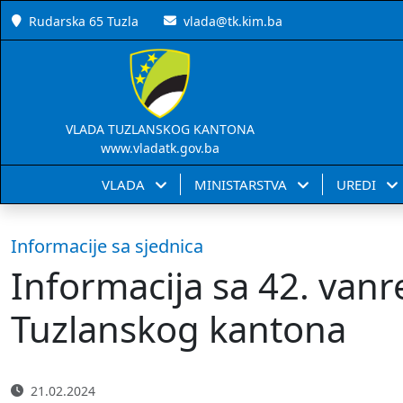
Rudarska 65 Tuzla
vlada@tk.kim.ba
VLADA TUZLANSKOG KANTONA
www.vladatk.gov.ba
VLADA
MINISTARSTVA
UREDI
Informacije sa sjednica
Informacija sa 42. van
Tuzlanskog kantona
21.02.2024