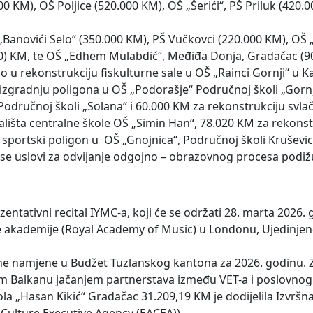
00 KM), OŠ Poljice (520.000 KM), OŠ „Šerići“, PŠ Priluk (420.
 „Banovići Selo“ (350.000 KM), PŠ Vučkovci (220.000 KM), OŠ
0) KM, te OŠ „Edhem Mulabdić“, Međiđa Donja, Gradačac (9
 u rekonstrukciju fiskulturne sale u OŠ „Rainci Gornji“ u Kal
 izgradnju poligona u OŠ „Podorašje“ Područnoj školi „Gor
odručnoj školi „Solana“ i 60.000 KM za rekonstrukciju svla
rališta centralne škole OŠ „Simin Han“, 78.020 KM za rekons
vi sportski poligon u OŠ „Gnojnica“, Područnoj školi Kruševi
a se uslovi za odvijanje odgojno – obrazovnog procesa podižu
entativni recital IYMC-a, koji će se održati 28. marta 2026.
ke akademije (Royal Academy of Music) u Londonu, Ujedinjen
ne namjene u Budžet Tuzlanskog kantona za 2026. godinu. Za
m Balkanu jačanjem partnerstava između VET-a i poslovnog
la „Hasan Kikić“ Gradačac 31.209,19 KM je dodijelila Izvršna