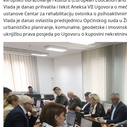
evropsko obrazovanje i kulturu (European Education and 
Vlada je danas prihvatila i tekst Aneksa VII Ugovora o
ustanove Centar za rehabilitaciju ovisnika o psihoaktivn
Vlada je danas ovlastila predsjednicu Općinskog suda u Ž
urbanističko planiranje, komunalne, geodetske i imovins
uknjižbu prava posjeda po Ugovoru o kupovini nekretnin