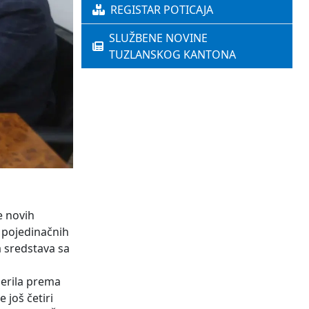
REGISTAR POTICAJA
SLUŽBENE NOVINE
TUZLANSKOG KANTONA
e novih
7 pojedinačnih
 sredstava sa
jerila prema
 još četiri