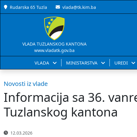
Rudarska 65 Tuzla
vlada@tk.kim.ba
VLADA TUZLANSKOG KANTONA
www.vladatk.gov.ba
VLADA
MINISTARSTVA
UREDI
Novosti iz vlade
Informacija sa 36. van
Tuzlanskog kantona
12.03.2026