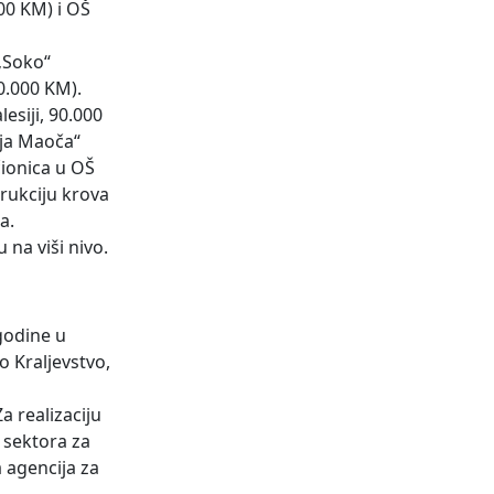
000 KM) i OŠ
 „Soko“
0.000 KM).
esiji, 90.000
nja Maoča“
čionica u OŠ
trukciju krova
ca.
 na viši nivo.
 godine u
o Kraljevstvo,
 realizaciju
 sektora za
 agencija za