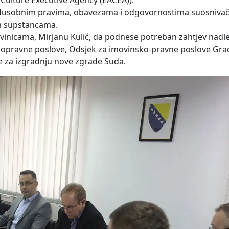
Culture Executive Agency (EACEA)).
 međusobnim pravima, obavezama i odgovornostima suosnivač
im supstancama.
ivinicama, Mirjanu Kulić, da podnese potreban zahtjev nadle
kopravne poslove, Odsjek za imovinsko-pravne poslove Grada
e za izgradnju nove zgrade Suda.