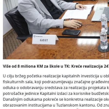
Više od 8 miliona KM za škole u TK: Kreće realizacija 2
U cilju bržeg početka realizacije kapitalnih investicija u 
fiskulturnih sala, koji podrazumijevaju značajne građevi
odluka o odobravanju sredstava za realizaciju projekat
potrošačke jedinice Kapitalni izdaci za korisnike budžets
Današnjim odlukama pokreće se konkretna realizacije oko 
obrazovanim institucijama u Tuzlanskom kantonu. Od značaj