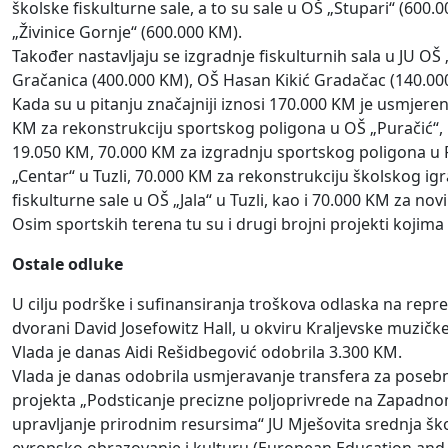
školske fiskulturne sale, a to su sale u OŠ „Stupari“ (600.0
„Živinice Gornje“ (600.000 KM).
Također nastavljaju se izgradnje fiskulturnih sala u JU OŠ
Gračanica (400.000 KM), OŠ Hasan Kikić Gradačac (140.00
Kada su u pitanju značajniji iznosi 170.000 KM je usmjereno
KM za rekonstrukciju sportskog poligona u OŠ „Puračić“,
19.050 KM, 70.000 KM za izgradnju sportskog poligona u P
„Centar“ u Tuzli, 70.000 KM za rekonstrukciju školskog ig
fiskulturne sale u OŠ „Jala“ u Tuzli, kao i 70.000 KM za no
Osim sportskih terena tu su i drugi brojni projekti kojim
Ostale odluke
U cilju podrške i sufinansiranja troškova odlaska na reprez
dvorani David Josefowitz Hall, u okviru Kraljevske muzič
Vlada je danas Aidi Rešidbegović odobrila 3.300 KM.
Vlada je danas odobrila usmjeravanje transfera za poseb
projekta „Podsticanje precizne poljoprivrede na Zapadno
upravljanje prirodnim resursima“ JU Mješovita srednja ško