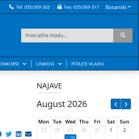
Bosanski
Tel:
035/369-303
Fax:
035/369-317
KONKURSI
LINKOVI
PITAJTE VLADU
NAJAVE
August 2026
Mon
Tue
Wed
Thu
Fri
Sat
Sun
27
28
29
30
31
1
2
10a
Potpisivanje ugovora sa neprofitnim or