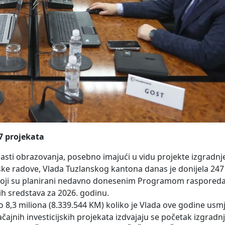
47 projekata
oblasti obrazovanja, posebno imajući u vidu projekte izgradnj
nske radove, Vlada Tuzlanskog kantona danas je donijela 24
a koji su planirani nedavno donesenim Programom rasporeda
kih sredstava za 2026. godinu.
8,3 miliona (8.339.544 KM) koliko je Vlada ove godine usm
nih investicijskih projekata izdvajaju se početak izgradnje